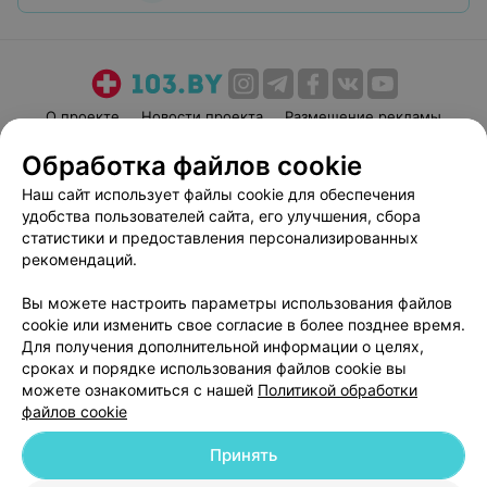
О проекте
Новости проекта
Размещение рекламы
Медицинский маркетинг
Публичный договор
Обработка файлов cookie
Пользовательское соглашение
Способы оплаты
Наш сайт использует файлы cookie для обеспечения
Вакансии
Партнеры
удобства пользователей сайта, его улучшения, сбора
статистики и предоставления персонализированных
Написать руководителю 103.by
рекомендаций.
Написать в поддержку
Персональные настройки cookie
Вы можете настроить параметры использования файлов
cookie или изменить свое согласие в более позднее время.
Обработка персональных данных
Для получения дополнительной информации о целях,
сроках и порядке использования файлов cookie вы
можете ознакомиться с нашей
Политикой обработки
файлов cookie
Принять
© 2026 ООО «Артокс Лаб», УНП 191700409
| 220012, Республика Беларусь,