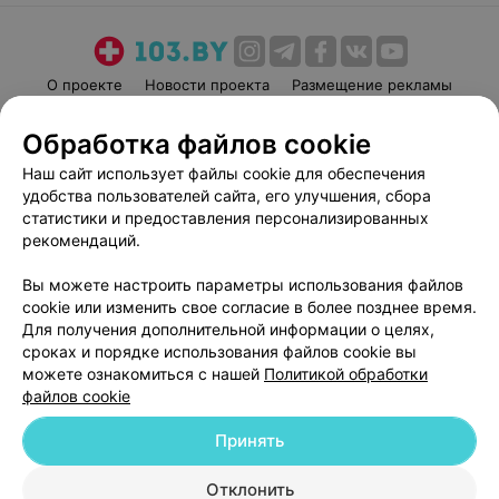
О проекте
Новости проекта
Размещение рекламы
Медицинский маркетинг
Публичный договор
Обработка файлов cookie
Пользовательское соглашение
Способы оплаты
Наш сайт использует файлы cookie для обеспечения
Вакансии
Партнеры
удобства пользователей сайта, его улучшения, сбора
Написать руководителю 103.by
статистики и предоставления персонализированных
рекомендаций.
Написать в поддержку
Персональные настройки cookie
Вы можете настроить параметры использования файлов
Обработка персональных данных
cookie или изменить свое согласие в более позднее время.
Для получения дополнительной информации о целях,
сроках и порядке использования файлов cookie вы
можете ознакомиться с нашей
Политикой обработки
файлов cookie
Принять
© 2026 ООО «Артокс Лаб», УНП 191700409
| 220012, Республика Беларусь,
г. Минск, улица Толбухина, 2, пом. 16 | help@103.by
Отклонить