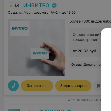
ИНВИТРО
4.6
Орша, ул. Черняховского, 7А-2
до 19:00
Более 1800 видов лаб
Хорионический
гонадотропин челов
от 20,33 руб.
Отзыв
.
Делала процедуру у Ивкиной. Очень понравилось грамотное внимательное отношение, приятная атмосфера общения 
Записаться
Задать вопрос
ДРУГИЕ АДРЕСА СЕТИ