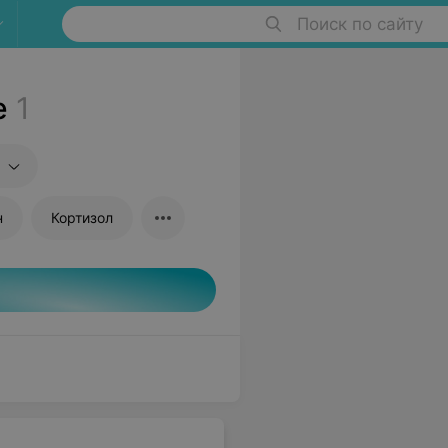
Поиск по сайту
е
1
н
Кортизол