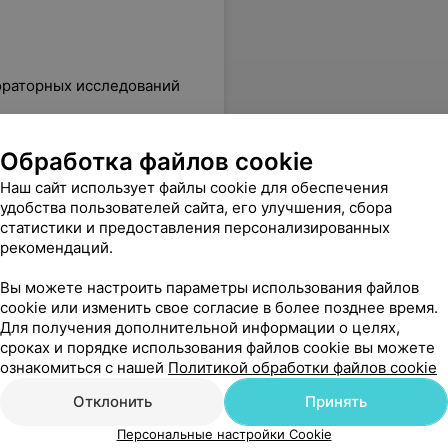
ораторных исследований
Свободная b-субъединица
Обработка файлов cookie
ека
хорионического
Вс
гонадотропина человека
Наш сайт использует файлы cookie для обеспечения
от 37,74 руб.
удобства пользователей сайта, его улучшения, сбора
статистики и предоставления персонализированных
рекомендаций.
по моему вопросу. Подробное и доступное объяснение и ответы на мои вопросы. А главное, я знаю, как мне действовать дальше. Обязательно приду ещё.
Еще
Вы можете настроить параметры использования файлов
cookie или изменить свое согласие в более позднее время.
Для получения дополнительной информации о целях,
1242
Отзывы
сроках и порядке использования файлов cookie вы можете
ознакомиться с нашей
Политикой обработки файлов cookie
Отклонить
Принять
Персональные настройки Cookie