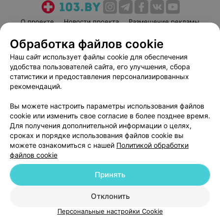
О проекте
Новости проекта
Размещение рекламы
Медицинский маркетинг
Публичный договор
Обработка файлов cookie
Пользовательское соглашение
Способы оплаты
Наш сайт использует файлы cookie для обеспечения
Вакансии
Партнеры
удобства пользователей сайта, его улучшения, сбора
статистики и предоставления персонализированных
Написать руководителю 103.by
рекомендаций.
Написать в поддержку
Персональные настройки cookie
Вы можете настроить параметры использования файлов
cookie или изменить свое согласие в более позднее время.
Обработка персональных данных
Для получения дополнительной информации о целях,
сроках и порядке использования файлов cookie вы
можете ознакомиться с нашей
Политикой обработки
файлов cookie
Принять
© 2026 ООО «Артокс Лаб», УНП 191700409
| 220012, Республика Беларусь,
Отклонить
г. Минск, улица Толбухина, 2, пом. 16 | help@103.by
Персональные настройки Cookie
Служба поддержки
+375 291212755