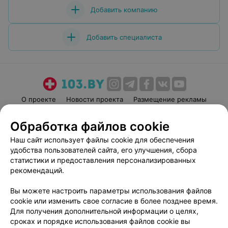
Добавить компанию
Добавить специалиста
О проекте
Новости проекта
Размещение рекламы
Медицинский маркетинг
Публичный договор
Обработка файлов cookie
Пользовательское соглашение
Способы оплаты
Наш сайт использует файлы cookie для обеспечения
Вакансии
Партнеры
удобства пользователей сайта, его улучшения, сбора
Написать руководителю 103.by
статистики и предоставления персонализированных
рекомендаций.
Написать в поддержку
Персональные настройки cookie
Вы можете настроить параметры использования файлов
Обработка персональных данных
cookie или изменить свое согласие в более позднее время.
Для получения дополнительной информации о целях,
сроках и порядке использования файлов cookie вы