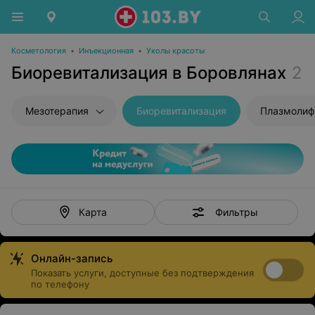
Косметология
•
Инъекционная
•
Уколы красоты
Биоревитализация в Боровлянах
2
Мезотерапия
Биоревитализация
Плазмолиф
Фильтры
Карта
Онлайн-запись
Показать услуги, доступные без подтверждения
по телефону