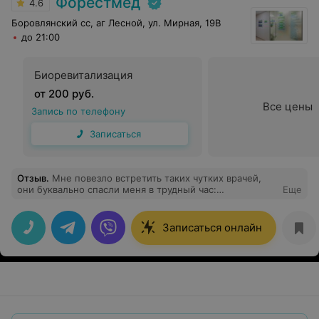
Форестмед
4.6
Боровлянский сс, аг Лесной, ул. Мирная, 19В
до 21:00
Биоревитализация
от 200 руб.
Все цены
Запись по телефону
Записаться
Отзыв
.
Мне повезло встретить таких чутких врачей,
они буквально спасли меня в трудный час:
Еще
обследовали, обнаружили другую мою проблему,
сами вызвали скорую, оказали первую медицинскую
помощь, огромное спасибо офтальмологу Елене
Записаться онлайн
Владимировне, терапевту Татьяне Фёдоровне и другим
работникам вашего замечательного центра!