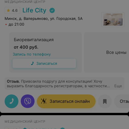
МЕДИЦИНСКИЙ ЦЕНТР
Life City
4.6
Минск, д. Валерьяново, ул. Городская, 5А
до 21:00
Биоревитализация
от 400 руб.
Все цены
Запись по телефону
Записаться
Отзыв
.
Привозила подругу для консультации! Хочу
выразить благодарность регистраторам, в частности
Еще
Валентине Петровне, за квалифицированную помощь,
чуткость и отзывчивость! Огромное спасибо!!!
Записаться онлайн
Отз
МЕДИЦИНСКИЙ ЦЕНТР