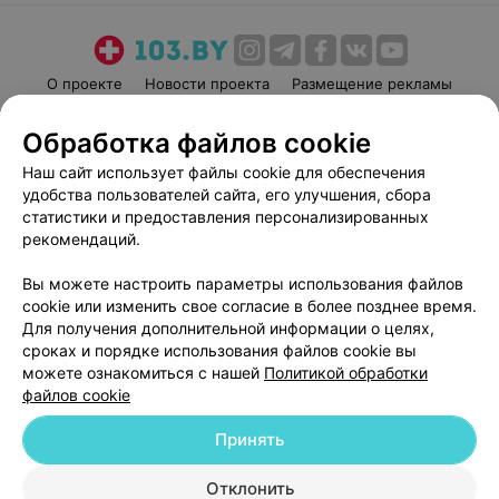
О проекте
Новости проекта
Размещение рекламы
Медицинский маркетинг
Публичный договор
Обработка файлов cookie
Пользовательское соглашение
Способы оплаты
Наш сайт использует файлы cookie для обеспечения
Вакансии
Партнеры
удобства пользователей сайта, его улучшения, сбора
Написать руководителю 103.by
статистики и предоставления персонализированных
рекомендаций.
Написать в поддержку
Персональные настройки cookie
Вы можете настроить параметры использования файлов
Обработка персональных данных
cookie или изменить свое согласие в более позднее время.
Для получения дополнительной информации о целях,
сроках и порядке использования файлов cookie вы
можете ознакомиться с нашей
Политикой обработки
файлов cookie
Принять
© 2026 ООО «Артокс Лаб», УНП 191700409
| 220012, Республика Беларусь,
г. Минск, улица Толбухина, 2, пом. 16 | help@103.by
Отклонить