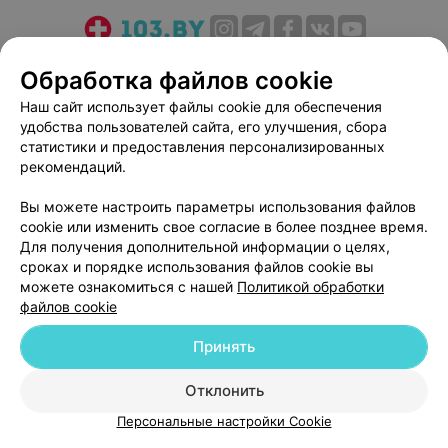
О проекте
Новости проекта
Размещение рекламы
Обработка файлов cookie
Медицинский маркетинг
Публичный договор
Наш сайт использует файлы cookie для обеспечения
Пользовательское соглашение
Способы оплаты
удобства пользователей сайта, его улучшения, сбора
Вакансии
Партнеры
статистики и предоставления персонализированных
рекомендаций.
Написать руководителю 103.by
Написать в поддержку
Вы можете настроить параметры использования файлов
cookie или изменить свое согласие в более позднее время.
Персональные настройки cookie
Для получения дополнительной информации о целях,
Обработка персональных данных
сроках и порядке использования файлов cookie вы
можете ознакомиться с нашей
Политикой обработки
файлов cookie
Принять
Отклонить
© 2026 ООО «Артокс Лаб», УНП 191700409
| 220012, Республика Беларусь,
г. Минск, улица Толбухина, 2, пом. 16 | help@103.by
Персональные настройки Cookie
Служба поддержки
+375 291212755