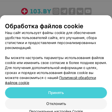
О проекте
Новости проекта
Размещение рекламы
Обработка файлов cookie
Медицинский маркетинг
Публичный договор
Наш сайт использует файлы cookie для обеспечения
Пользовательское соглашение
Способы оплаты
удобства пользователей сайта, его улучшения, сбора
Вакансии
Партнеры
статистики и предоставления персонализированных
Написать руководителю 103.by
рекомендаций.
Написать в поддержку
Вы можете настроить параметры использования файлов
Персональные настройки cookie
cookie или изменить свое согласие в более позднее время.
Для получения дополнительной информации о целях,
Обработка персональных данных
сроках и порядке использования файлов cookie вы
можете ознакомиться с нашей
Политикой обработки
файлов cookie
Принять
© 2026 ООО «Артокс Лаб», УНП 191700409
| 220012, Республика Беларусь,
Отклонить
г. Минск, улица Толбухина, 2, пом. 16 | help@103.by
Персональные настройки Cookie