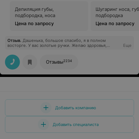
Депиляция губы,
Шугаринг носа, гу
подбородка, носа
подбородка
Цена по запросу
Цена по запросу
Отзыв
.
Дашенька, большое спасибо, я в полном
восторге. У вас золотые ручки. Желаю здоровья,
Еще
любви, красоты, удачи, благополучия и исполнения
желаний. С благодарностью ваша постоянная клиенка
Елена.
2234
Отзывы
Добавить компанию
Добавить специалиста