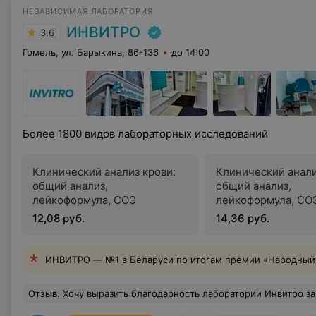
НЕЗАВИСИМАЯ ЛАБОРАТОРИЯ
ИНВИТРО
3.6
Гомель, ул. Барыкина, 86-136
до 14:00
Более 1800 видов лабораторных исследований
Клинический анализ крови:
Клинический анали
общий анализ,
общий анализ,
лейкоформула, СОЭ
лейкоформула, СОЭ
обязательной «руч
12,08 руб.
14,36 руб.
микроскопией мазк
ИНВИТРО — №1 в Беларуси по итогам премии «Народный 
Отзыв
.
Хочу выразить благодарность лаборатории Инвитро за высокий уровень сервиса. Миним