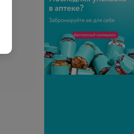
ни и желчного
УЗИ селезенки
 определением
.
14,83 руб.
телефону
Запись по телефону
Записаться
Записаться