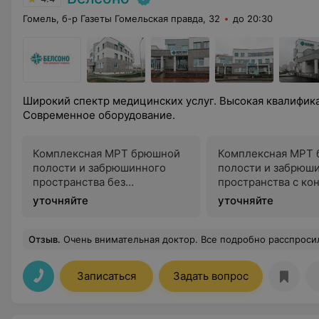
Гомель, б-р Газеты Гомельская правда, 32
до 20:30
Широкий спектр медицинских услуг. Высокая квалифик
Современное оборудование.
Комплексная МРТ брюшной
Комплексная МРТ
полости и забрюшинного
полости и забрюш
пространства без
пространства с ко
контрастного усиления
усилением
уточняйте
уточняйте
Отзыв
.
Очень внимательная доктор. Все подробно расспросила, объяснила. Легче стало сразу после выхода из ка
Записаться
Задать вопрос