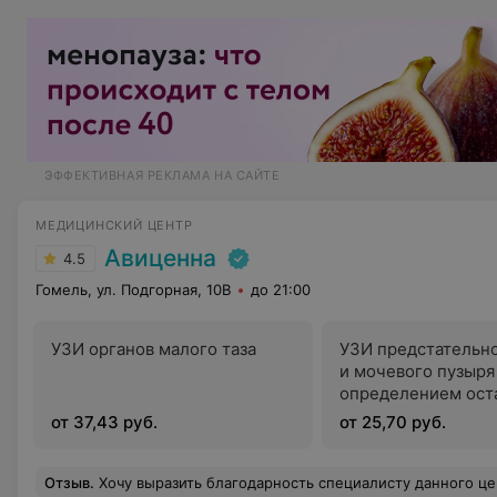
ЭФФЕКТИВНАЯ РЕКЛАМА НА САЙТЕ
МЕДИЦИНСКИЙ ЦЕНТР
Авиценна
4.5
Гомель, ул. Подгорная, 10В
до 21:00
УЗИ органов малого таза
УЗИ предстательн
и мочевого пузыря
определением ост
мочи (трансабдом
от 37,43 руб.
от 25,70 руб.
Отзыв
.
Хочу выразить благодарность специалисту данного центра Максиму Михайловичу. Его замечательные руки уже не один раз меня спасали. По предложению Максима Михайловича решила попробовать массаж в сочетании с физиопроцедурой INDIBA. Резу