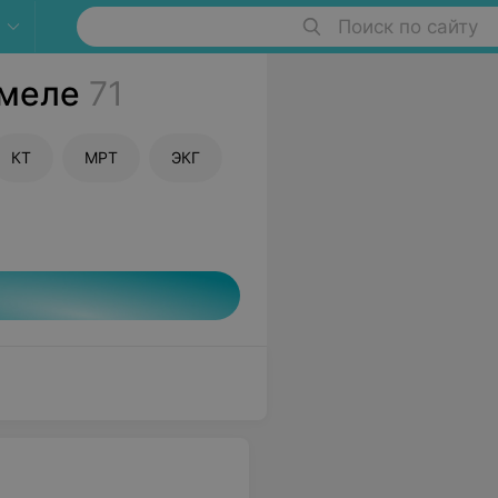
Поиск по сайту
омеле
71
КТ
МРТ
ЭКГ