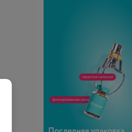
вание канала шейки
УЗИ органов брюшной
скоб из
полости и почек
ьного канала)
б.
47,91 руб.