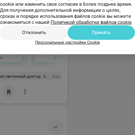
cookie или изменить свое согласие в более позднее время.
Для получения дополнительной информации о целях,
сроках и порядке использования файлов cookie вы можете
й железы
УЗИ печени и желчного
УЗИ пече
ознакомиться с нашей
Политикой обработки файлов cookie
пузыря
пузыря с
Отклонить
Принять
функции
17,10 руб.
23,78 руб
Персональные настройки Cookie
Запись по телефону
Запись по 
ся
Записаться
иятная женщина. Доктор,который просто любит свою профессию и искренне хочет помочь людям, у которых есть проблемы со здоровьем.
Еще