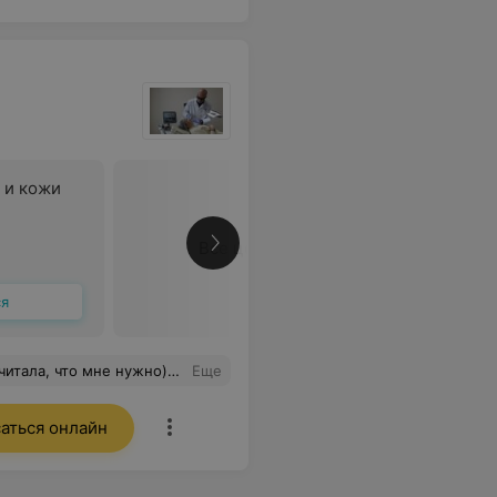
 и кожи
Все цены
ся
решения (был глубокий купероз, за 7 рублей решили. Эстетический очень хорошо, по карману не бьёт). Всегда очень внимательна, корректна и открыта к диалогу. Теперь хожу только к ней
Еще
аться онлайн