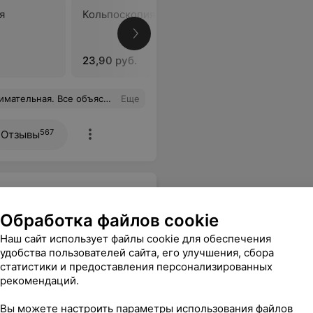
я
Кольпоскопия расширенная
Выскабли
матки (со
цервикал
23,90 руб.
33,38 ру
езболезненно. Беременность планирую наблюдать только у неё.
Еще
567
Отзывы
Обработка файлов cookie
Наш сайт использует файлы cookie для обеспечения
удобства пользователей сайта, его улучшения, сбора
статистики и предоставления персонализированных
рекомендаций.
Вы можете настроить параметры использования файлов
ндокринолога, гинеколога,