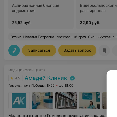
Аспирационная биопсия
Видеокольпоскопи
эндометрия
расширенная
25,52 руб.
32,90 руб.
Отзыв
.
Наталья Петровна- прекрасный врач. Очень чуткая, внимательная. Все объясняет. Поддерживает. Не даёт бояться, а я тот ещё трус. Мазки берет б
Записаться
Задать вопрос
МЕДИЦИНСКИЙ ЦЕНТР
Амадей Клиник
4.5
Гомель, пр-т Победы, 8-55
до 18:00
Медцентр в центре Гомеля: консультации кардиолога, э