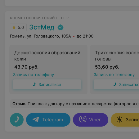
КОСМЕТОЛОГИЧЕСКИЙ ЦЕНТР
ЭстМед
5.0
Гомель, ул. Головацкого, 105А
до 21:00
Дерматоскопия образований
Трихоскопия волос
кожи
головы
43,70 руб.
53,60 руб.
Запись по телефону
Запись по телефону
Записаться
Записать
Отзыв
.
Пришла к доктору с названием лекарства (которое я считала, что мне нужно)) и деньгами на него. Елена Васильевна, отговорила от дорогостоящей процедуры и лекарства. Предложив альтернативы, в аппаратной косметологии и инъекции (гораздо дешевле, эффект от которых виду не только я). Лишнего не сделает, но если видит, что есть какие-то особенности, которые можно решить быстро, и бюджетно, корректно сообщит и предложит варианты 
Telegram
Viber
Запис