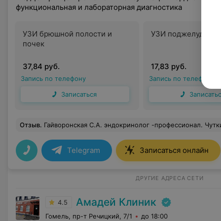
функциональная и лабораторная диагностика
УЗИ брюшной полости и
УЗИ поджелудочно
почек
37,84 руб.
17,83 руб.
Запись по телефону
Запись по телефону
Записаться
Записать
Отзыв
.
Гайворонская С.А. эндокринолог -профессионал. Чуткий,тактичный доктор. Знакома давно.Граммотно подходит и вникает в проблему. Выслушает,ответит на любой интересующий вопрос и симтом,который не связан напрямую с эндокринологией.Лучший эндокринол в Гомеле. Если нужна помощь только к ней. Р.S. Очень пр
Telegram
Записаться онлайн
ДРУГИЕ АДРЕСА СЕТИ
Амадей Клиник
4.5
Гомель, пр-т Речицкий, 7/1
до 18:00