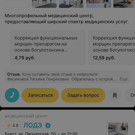
Многопрофильный медицинский центр,
предоставляющий широкий спектр медицинских услуг.
Коррекция функциональных
Коррекция функци
морщин препаратом на
морщин препарато
основе ботулотоксина
основе ботулотокс
«Диспорт» (1 единица)
«Релатокс» (1 еди
4,79 руб.
12,59 руб.
Отзыв
.
Хочу оставить свой отзыв о неврологе
Фесиковой Татьяне Генриховне. Обратилась с острой
Еще
болью и из-за этого уже со слезами на глазах. Врач
"пересмотрела" меня со всех сторон, назначила
обследование, по результатам которого появилось
Записаться
Задать вопрос
О
очень много новых для меня непонятных слов. На
последующем приеме для меня было очень важно
понять что же происходит в моем организме. Татьяна
Генриховна абсолютно понятным языком объяснила
МЕДИЦИНСКИЙ ЦЕНТР
каждое слово из моих диагнозов, а так же еще
нарисовала картинку (схему). На все вопросы я
ЛОДЭ
4.8
получила полноценные ответы. Очень рекомендую
этого врача. Ничего лишнего, всё по сути проблемы!
Брест, ул. Пионерская, 50
до 21:00