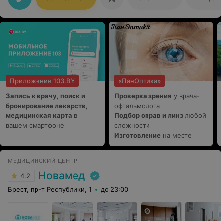
центр с самого открытия и ни разу не пожалел о своем
выборе. Очень рекомендую!
Приложение 103.BY
«ПанОптика»
Запись к врачу, поиск и
Проверка зрения
у врача-
бронирование лекарств,
офтальмолога
медицинская карта
в
Подбор оправ и линз
любой
вашем смартфоне
сложности
Изготовление
на месте
МЕДИЦИНСКИЙ ЦЕНТР
Новамед
4.2
Брест, пр-т Республики, 1
до 23:00