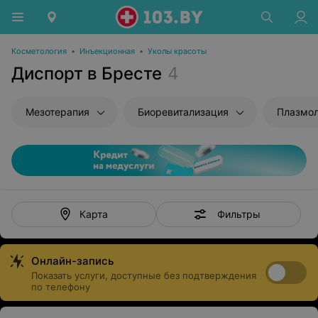
Косметология
•
Инъекционная
•
Уколы красоты
Диспорт в Бресте
4
Мезотерапия
Биоревитализация
Плазмол
Фильтры
Карта
Онлайн-запись
Показать услуги, доступные без подтверждения
по телефону