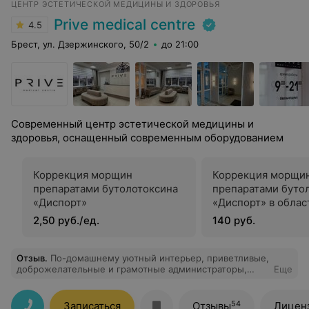
ЦЕНТР ЭСТЕТИЧЕСКОЙ МЕДИЦИНЫ И ЗДОРОВЬЯ
Prive medical centre
4.5
Брест, ул. Дзержинского, 50/2
до 21:00
Современный центр эстетической медицины и
здоровья, оснащенный современным оборудованием
Коррекция морщин
Коррекция морщи
препаратами бутолотоксина
препаратами буто
«Диспорт»
«Диспорт» в облас
зоны
2,50 руб./ед.
140 руб.
Отзыв
.
По-домашнему уютный интерьер, приветливые,
доброжелательные и грамотные администраторы,
Еще
высококвалифицированные специалисты, прекрасно
знающие свое дело. Что ещё нужно, для идеального
места, где можно посвятить время себе? Посещаю
54
Записаться
Отзывы
Лицен