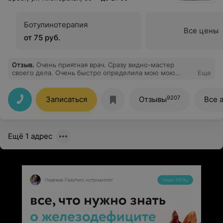
Спасибо!
Ботулинотерапия
Все цены
от 75 руб.
Отзыв
.
Очень приятная врач. Сразу видно-мастер
своего дела. Очень быстро определила мою мою
Еще
проблему, все рассказала, объяснила. Если хотите
качественное узи, с врачом который будет вам все
рассказывать - тогда Вам к Татьяне Николаевне.
9207
Записаться
Отзывы
Все 
Спасибо за помощь и консультацию.
Ещё 1 адрес