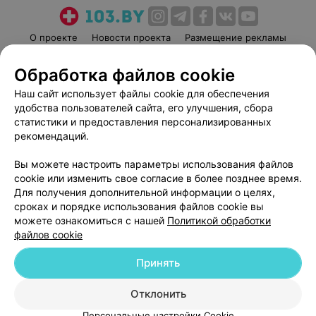
О проекте
Новости проекта
Размещение рекламы
Медицинский маркетинг
Публичный договор
Обработка файлов cookie
Пользовательское соглашение
Способы оплаты
Наш сайт использует файлы cookie для обеспечения
Вакансии
Партнеры
удобства пользователей сайта, его улучшения, сбора
Написать руководителю 103.by
статистики и предоставления персонализированных
рекомендаций.
Написать в поддержку
Персональные настройки cookie
Вы можете настроить параметры использования файлов
Обработка персональных данных
cookie или изменить свое согласие в более позднее время.
Для получения дополнительной информации о целях,
сроках и порядке использования файлов cookie вы
можете ознакомиться с нашей
Политикой обработки
файлов cookie
Принять
© 2026 ООО «Артокс Лаб», УНП 191700409
| 220012, Республика Беларусь,
г. Минск, улица Толбухина, 2, пом. 16 | help@103.by
Отклонить
Служба поддержки
+375 291212755
Персональные настройки Cookie