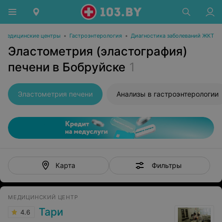
Медицинские центры
•
Гастроэнтерология
•
Диагностика заболеваний ЖКТ
Эластометрия (эластография)
печени в Бобруйске
1
Эластометрия печени
Анализы в гастроэнтерологии
Фильтры
Карта
МЕДИЦИНСКИЙ ЦЕНТР
Тари
4.6