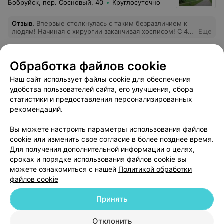
Бобруйск, пер. Сосновый, 40
Круглосуточно
Отзыв
.
Впервые столкнулась с таким безразличием к
людям! Начиная с хирургии заканчивая хосписом! С 4
Еще
стадией рака приём онколога(талон) через месяц!
Ответ у всех один"ну мы не знаем, но вы попробуйте"
разогнать всех, всё равно никакой помощи!
35
Отзывы
Обработка файлов cookie
Санитарочкам и медсестрам спасибо за трепетное
внимание пациентам! Единственные там душевные
Наш сайт использует файлы cookie для обеспечения
люди! А Благодаря этим чудо врачам мы умираем дома
без всякой помощи и поддержки! И в отказе от
удобства пользователей сайта, его улучшения, сбора
хосписа, так как надо врачей собрать на консилиум(а
статистики и предоставления персонализированных
это время) чтоб попасть туда! Пусть будут здоровы все
рекомендаций.
их родственники в дальнейшем!!!
Вы можете настроить параметры использования файлов
Добавить компанию
cookie или изменить свое согласие в более позднее время.
Для получения дополнительной информации о целях,
сроках и порядке использования файлов cookie вы
Добавить специалиста
можете ознакомиться с нашей
Политикой обработки
файлов cookie
Принять
О проекте
Новости проекта
Размещение рекламы
Отклонить