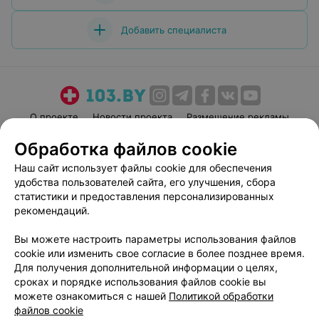
Добавить специалиста
О проекте
Новости проекта
Размещение рекламы
Медицинский маркетинг
Публичный договор
Обработка файлов cookie
Пользовательское соглашение
Способы оплаты
Наш сайт использует файлы cookie для обеспечения
Вакансии
Партнеры
удобства пользователей сайта, его улучшения, сбора
статистики и предоставления персонализированных
Написать руководителю 103.by
рекомендаций.
Написать в поддержку
Персональные настройки cookie
Вы можете настроить параметры использования файлов
cookie или изменить свое согласие в более позднее время.
Обработка персональных данных
Для получения дополнительной информации о целях,
сроках и порядке использования файлов cookie вы
можете ознакомиться с нашей
Политикой обработки
файлов cookie