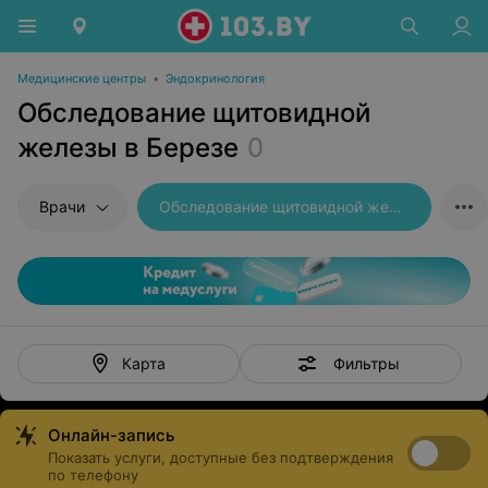
Медицинские центры
•
Эндокринология
Обследование щитовидной
железы в Березе
0
Врачи
Обследование щитовидной железы
Фильтры
Карта
Онлайн-запись
Показать услуги, доступные без подтверждения
по телефону