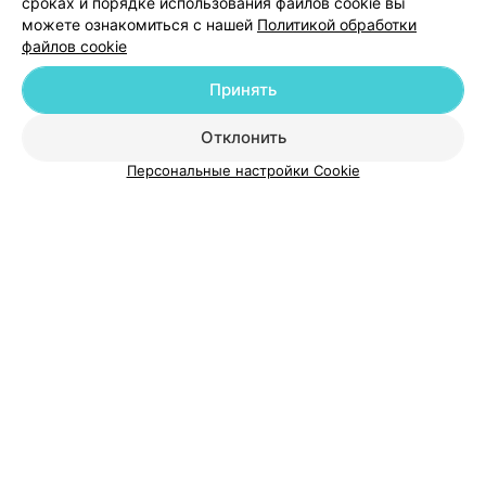
сроках и порядке использования файлов cookie вы
можете ознакомиться с нашей
Политикой обработки
файлов cookie
Принять
О проекте
Новости проекта
Размещение рекламы
Отклонить
Медицинский маркетинг
Публичный договор
Персональные настройки Cookie
Пользовательское соглашение
Способы оплаты
Вакансии
Партнеры
Написать руководителю 103.by
Написать в поддержку
Персональные настройки cookie
Обработка персональных данных
© 2026 ООО «Артокс Лаб», УНП 191700409
| 220012, Республика Беларусь,