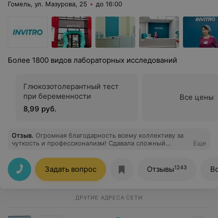
Гомель, ул. Мазурова, 25
до 16:00
Более 1800 видов лабораторных исследований
Глюкозотолерантный тест
при беременности
Все цены
8,99 руб.
Отзыв
.
Огромная благодарность всему коллективу за
чуткость и профессионализм! Сдавала сложный
Еще
комплекс анализов, очень волновалась. Девочки на
ресепшене успокоили, всё подробно объяснили,
сориентировали по срокам и подготовке. В
1243
Задать вопрос
Отзывы
В
процедурном кабинете — мастера своего дела, укол
даже не почувствовала. Вы — лучшие!
ДРУГИЕ АДРЕСА СЕТИ