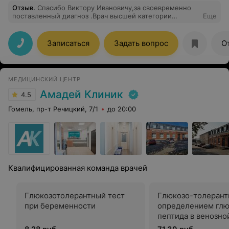
Отзыв
.
Спасибо Виктору Ивановичу,за своевременно
поставленный диагноз .Врач высшей категории
Еще
.Благодарю за профессионализм !
Записаться
Задать вопрос
О
МЕДИЦИНСКИЙ ЦЕНТР
Амадей Клиник
4.5
Гомель, пр-т Речицкий, 7/1
до 20:00
Квалифицированная команда врачей
Глюкозотолерантный тест
Глюкозо-толерант
при беременности
определением глю
пептида в венозно
натощак и после н