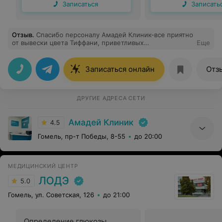
Записаться
Записать
Отзыв
.
Спасибо персоналу Амадей Клиник-все приятно
от вывески цвета Тиффани, приветливых
Еще
администраторов, четко координирующих все
действия Клиента, и, конечно, классных
Специалистов-спасибо!
Записаться онлайн
Отз
ДРУГИЕ АДРЕСА СЕТИ
Амадей Клиник
4.5
Гомель, пр-т Победы, 8-55
до 20:00
МЕДИЦИНСКИЙ ЦЕНТР
ЛОДЭ
5.0
Гомель, ул. Советская, 126
до 21:00
Определение глюкозы