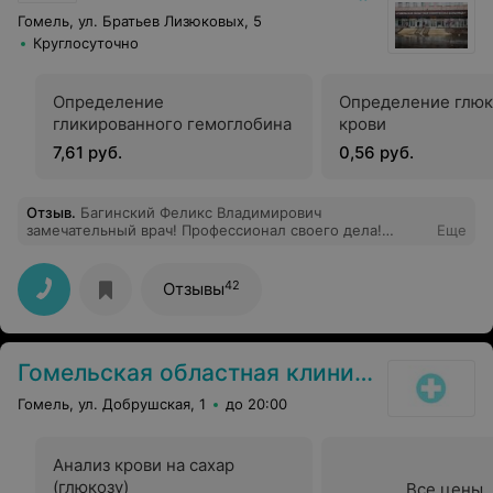
Гомель, ул. Братьев Лизюковых, 5
Круглосуточно
Определение
Определение глюк
гликированного гемоглобина
крови
7,61 руб.
0,56 руб.
Отзыв
.
Багинский Феликс Владимирович
замечательный врач! Профессионал своего дела!
Еще
Мягко, корректно, доступно и с юмором все
обьясняет! Такой врач меняет оношение и веру во
врачей в лучшую сторону. Выражаю ему огромную
42
Отзывы
благодарность!
Гомельская областная клиническая психиатрическая больница
Гомель, ул. Добрушская, 1
до 20:00
Анализ крови на сахар
(глюкозу)
Все цены