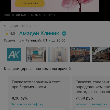
ЭФФЕКТИВНАЯ РЕКЛАМА НА САЙТЕ
МЕДИЦИНСКИЙ ЦЕНТР
Амадей Клиник
4.5
Гомель, пр-т Речицкий, 7/1
до 20:00
Квалифицированная команда врачей
Глюкозотолерантный тест
Глюкозо-толерант
при беременности
определением глю
пептида в венозно
натощак и после н
8,28 руб.
71,39 руб.
через 2 часа
Запись по телефону
Запись по телефону