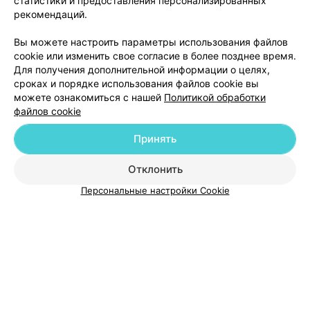
статистики и предоставления персонализированных
больнице. Всю не очень приятную процедуру меня
рекомендаций.
успокаивал, после процедуры заходил посмотреть за
моим состоянием. Я осталась довольна....
3
Отзывы
Вы можете настроить параметры использования файлов
cookie или изменить свое согласие в более позднее время.
Для получения дополнительной информации о целях,
сроках и порядке использования файлов cookie вы
можете ознакомиться с нашей
Политикой обработки
файлов cookie
Добавить компанию
Принять
Отклонить
Добавить специалиста
Персональные настройки Cookie
О проекте
Новости проекта
Размещение рекламы
Медицинский маркетинг
Публичный договор
Пользовательское соглашение
Способы оплаты