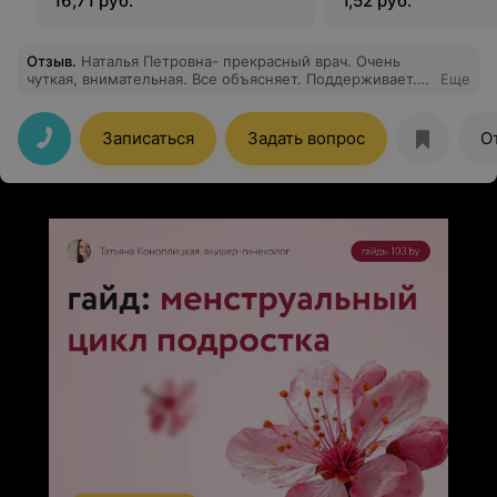
16,71 руб.
1,52 руб.
Отзыв
.
Наталья Петровна- прекрасный врач. Очень
чуткая, внимательная. Все объясняет. Поддерживает.
Еще
Не даёт бояться, а я тот ещё трус. Мазки берет
безболезненно. Беременность планирую наблюдать
только у неё.
Записаться
Задать вопрос
О