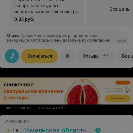
экспресс-методом с
Все цены
использованием глюкометра
(тест-полоски)
0,85 руб.
Отзыв
.
Современный мед центр, приятно там
находиться. Осталась очень довольна консультацией
Еще
гастроэнтеролога Силановой А. И. Мои лучшие
рекомендации!
9243
Записаться
Отзывы
Все 
ЭФФЕКТИВНАЯ РЕКЛАМА НА САЙТЕ
УЧРЕЖДЕНИЕ
Гомельская областная клиническая больница
4.6