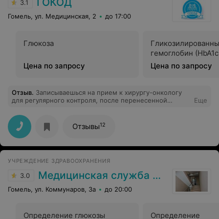
ГОКОД
3.1
Гомель, ул. Медицинская, 2
до 17:00
Глюкоза
Гликозилированн
гемоглобин (HbA1c
Цена по запросу
Цена по запросу
Отзыв
.
Записываешься на прием к хирургу-онкологу
для регулярного контроля, после перенесенной
Еще
онкологи, к определённому времени, приходится
сидеть в очереди минимум полтора часа, если бы это
было один раз, но это повторяется постоянно, из раза
12
Отзывы
в раз. Неприемлемое отношение к пациентам,
страдающим онкологией, либо перенесшим
комплексное лечение, как моя сестра, много
возрастных людей в очереди. При этом, перерыв у
УЧРЕЖДЕНИЕ ЗДРАВООХРАНЕНИЯ
врача по расписанию + 30 минут к ожиданию. Я все
понимаю, но если вы не справляетесь с потоком
Медицинская служба ДФиТ МВД по Гомельской области
3.0
пациентов, значит стоит пересмотреть организацию
приёма, либо добавить второго врача, это замечание
Гомель, ул. Коммунаров, 3а
до 20:00
относится скорее к администрации.
Определение глюкозы
Определение