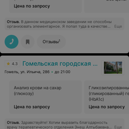
Цена по запросу
Отзыв
.
В данном медицинском заведении не способны
организовать элементарное. Я попал туда в качестве
Еще
призывника. На момент моего визита отсутствовало
личное дело. Должностное лицо по фамилии
дымников пс заявило, чтобы я па ехал в военкомат
1
Отзывы
взял личное дело и привез ему. У меня в повестке
было указано дата и время явки при себе иметь
паспорт. При этом обстоятельстве возник конфликт. В
общем потом данное должностное лицо проводило
Гомельская городская клиническая больница №3
свое исследование, в итоге которого я стал
4.3
"психопатом". Так как я себя не считаю ''психопатом" на
Гомель, ул. Ильича, 286
до 21:00
эту медицинскую кантору подал в суд.
Анализ крови на сахар
Гликозилированн
(глюкозу)
(гликированный) г
(HbA1c)
Цена по запросу
Цена по запросу
Отзыв
.
Здравствуйте! Хотим выразить благодарность
врачу терапевтического отделения Энеш Алтыбаевна.
Еще