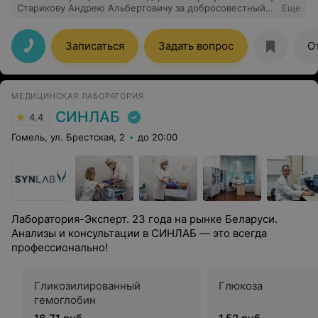
Старикову Андрею Альбертовичу за добросовестный
Еще
труд, который дает результаты работы у пацентов не
на словах, а истенно на деле. Я не могла
забеременеть 7 лет, наблюдалась у многих
Записаться
Задать вопрос
О
квалифицированных врачей, но увы все было
безрезультатно, и только грамотных подход к лечению
врачом Стариковым А.А. позволил осуществить мою
мечту. Рекомендую девушкам, которые мечтают о
МЕДИЦИНСКАЯ ЛАБОРАТОРИЯ
ребенке длительное время и не получается,
обратиться к врачу Старикову А.А.
СИНЛАБ
4.4
Гомель, ул. Брестская, 2
до 20:00
Лаборатория-Эксперт. 23 года на рынке Беларуси.
Анализы и консультации в СИНЛАБ — это всегда
профессионально!
Гликозилированный
Глюкоза
гемоглобин