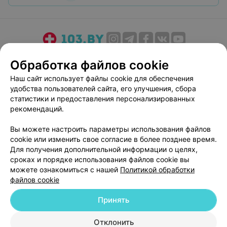
ширму. А медсестра, видимо, решила, что я не только
тупая, но ещё и глухая. Ну, ребята, это уже перебор.
О проекте
Новости проекта
Размещение рекламы
Обработка файлов cookie
Медицинский маркетинг
Публичный договор
Наш сайт использует файлы cookie для обеспечения
Пользовательское соглашение
Способы оплаты
удобства пользователей сайта, его улучшения, сбора
Вакансии
Партнеры
статистики и предоставления персонализированных
рекомендаций.
Написать руководителю 103.by
Написать в поддержку
Вы можете настроить параметры использования файлов
cookie или изменить свое согласие в более позднее время.
Персональные настройки cookie
Для получения дополнительной информации о целях,
Обработка персональных данных
сроках и порядке использования файлов cookie вы
можете ознакомиться с нашей
Политикой обработки
файлов cookie
Принять
Отклонить
© 2026 ООО «Артокс Лаб», УНП 191700409
| 220012, Республика Беларусь,