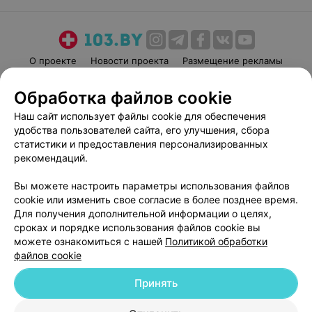
О проекте
Новости проекта
Размещение рекламы
Медицинский маркетинг
Публичный договор
Обработка файлов cookie
Пользовательское соглашение
Способы оплаты
Наш сайт использует файлы cookie для обеспечения
Вакансии
Партнеры
удобства пользователей сайта, его улучшения, сбора
Написать руководителю 103.by
статистики и предоставления персонализированных
рекомендаций.
Написать в поддержку
Персональные настройки cookie
Вы можете настроить параметры использования файлов
Обработка персональных данных
cookie или изменить свое согласие в более позднее время.
Для получения дополнительной информации о целях,
сроках и порядке использования файлов cookie вы
можете ознакомиться с нашей
Политикой обработки
файлов cookie
Принять
© 2026 ООО «Артокс Лаб», УНП 191700409
| 220012, Республика Беларусь,
г. Минск, улица Толбухина, 2, пом. 16 | help@103.by