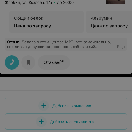
Жлобин, ул. Козлова, 17а
до 20:00
Общий белок
Альбумин
Цена по запросу
Цена по запросу
Отзыв
.
Делала в этом центре МРТ, все замечательно,
вежливые девушки на ресепшне, заботливый
Еще
персонал, все объяснили, сделали, и результат через
15 минут на руках. Очень довольна и обстановка
приятная, красиво и чисто. Спасибо!
56
Отзывы
Добавить компанию
Добавить специалиста