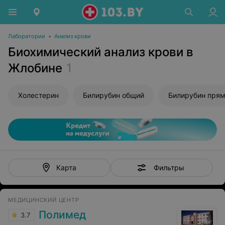
Лаборатории
•
Анализ крови
Биохимический анализ крови в
Жлобине
1
Холестерин
Билирубин общий
Билирубин пря
Фильтры
Карта
МЕДИЦИНСКИЙ ЦЕНТР
Полимед
3.7