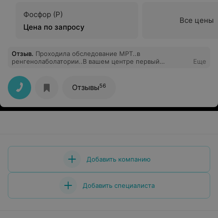
Фосфор (P)
Все цены
Цена по запросу
Отзыв
.
Проходила обследование МРТ..в
ренгенолаболатории..В вашем центре первый
Еще
раз...Хочу выразить благодарность А Елена
Дмитриевна..просто человечность её и
компетентность нельзя выразить словами. Её улыбка и
56
Отзывы
голос..её умение объяснить и поддержать
пациента..это выше всех похвал...Спасибо вашему
центру за таких людей..Успехов и процветания вашему
центру и всем работникам!!!
Добавить компанию
Добавить специалиста