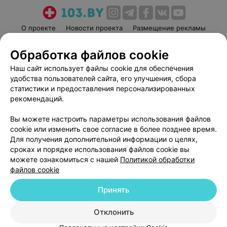
О проекте
Новости проекта
Размещение рекламы
Медицинский маркетинг
Публичный договор
Обработка файлов cookie
Пользовательское соглашение
Способы оплаты
Наш сайт использует файлы cookie для обеспечения
Вакансии
Партнеры
удобства пользователей сайта, его улучшения, сбора
Написать руководителю 103.by
статистики и предоставления персонализированных
рекомендаций.
Написать в поддержку
Персональные настройки cookie
Вы можете настроить параметры использования файлов
Обработка персональных данных
cookie или изменить свое согласие в более позднее время.
Для получения дополнительной информации о целях,
сроках и порядке использования файлов cookie вы
можете ознакомиться с нашей
Политикой обработки
файлов cookie
Принять
© 2026 ООО «Артокс Лаб», УНП 191700409
| 220012, Республика Беларусь,
г. Минск, улица Толбухина, 2, пом. 16 | help@103.by
Отклонить
Служба поддержки
+375 291212755