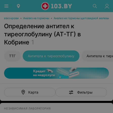
Анализ крови
•
Анализ на гормоны
•
Анализ на гормоны щитовидной железы
Определение антител к
тиреоглобулину (АТ-ТГ) в
Кобрине
1
ТТГ
Антитела к тиреоглобулину
Антитела к ти
Фильтры
Карта
НЕЗАВИСИМАЯ ЛАБОРАТОРИЯ