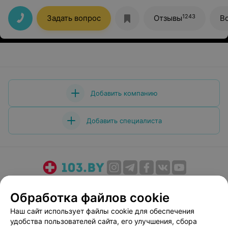
быстро. Отзывчивый персонал. Будем ходить только
туда))
1243
Задать вопрос
Отзывы
В
Добавить компанию
Добавить специалиста
О проекте
Новости проекта
Размещение рекламы
Обработка файлов cookie
Медицинский маркетинг
Публичный договор
Наш сайт использует файлы cookie для обеспечения
Пользовательское соглашение
Способы оплаты
удобства пользователей сайта, его улучшения, сбора
Вакансии
Партнеры