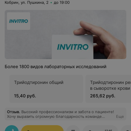
Кобрин, ул. Пушкина, 2
до 19:00
Более 1800 видов лабораторных исследований
Трийодтиронин общий
Трийодтиронин ре
в сыворотке крови
15,40 руб.
265,62 руб.
Отзыв
.
Высокий профессионализм и забота о пациенте!
Хочу выразить огромную благодарность команде
Еще
«Инвитро» и особенно отметить работу медицинской
сестры.У меня очень сложные, тонкие вены, и забор
крови всегда превращается в проблему. Однако здесь
1245