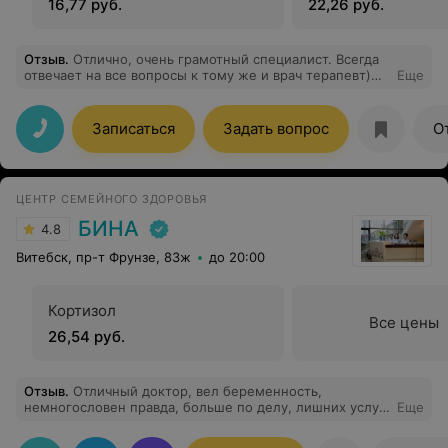
16,77 руб.
22,26 руб.
Отзыв
.
Отлично, очень грамотный специалист. Всегда
отвечает на все вопросы к тому же и врач терапевт)
Еще
Рекомендую.
Записаться
Задать вопрос
О
ЦЕНТР СЕМЕЙНОГО ЗДОРОВЬЯ
БИНА
4.8
Витебск, пр-т Фрунзе, 83ж
до 20:00
Кортизол
Все цены
26,54 руб.
Отзыв
.
Отличный доктор, вел беременность,
немногословен правда, больше по делу, лишних услуг
Еще
не навязывает, осмотр проводит аккуратно