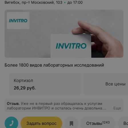
Витебск, пр-т Московский, 103
до 17:00
Более 1800 видов лабораторных исследований
Кортизол
Все цены
26,29 руб.
Отзыв
.
Уже не в первый раз обращалась к услугам
лаборатории ИНВИТРО и осталась очень довольна.
Еще
Приятно впечатляет весь спектр современных и
точных лабораторных исследований, с выбором
которых помогли определиться всегда
1243
Задать вопрос
Отзывы
В
доброжелательные и внимательные сотрудники.