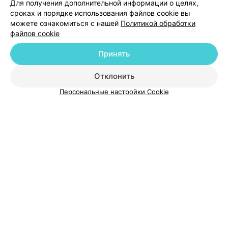
Для получения дополнительной информации о целях,
Добавить специалиста
сроках и порядке использования файлов cookie вы
можете ознакомиться с нашей
Политикой обработки
файлов cookie
Принять
О проекте
Новости проекта
Размещение рекламы
Отклонить
Медицинский маркетинг
Публичный договор
Персональные настройки Cookie
Пользовательское соглашение
Способы оплаты
Вакансии
Партнеры
Написать руководителю 103.by
Написать в поддержку
Персональные настройки cookie
Обработка персональных данных