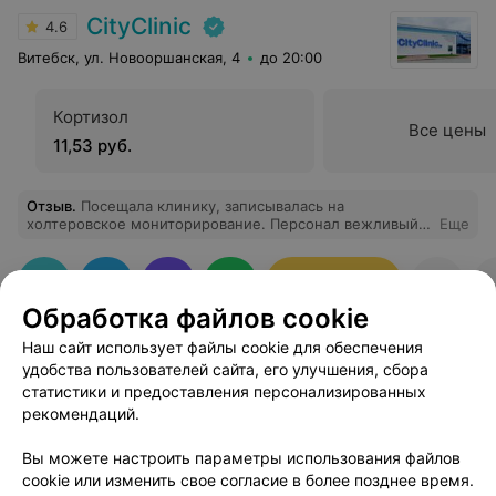
CityClinic
4.6
Витебск, ул. Новооршанская, 4
до 20:00
Кортизол
Все цены
11,53 руб.
Отзыв
.
Посещала клинику, записывалась на
холтеровское мониторирование. Персонал вежливый,
Еще
корректный. В клинике очень чисто, уютно и приятно
находиться.
Записаться
Обработка файлов cookie
Наш сайт использует файлы cookie для обеспечения
удобства пользователей сайта, его улучшения, сбора
статистики и предоставления персонализированных
рекомендаций.
Добавить компанию
Вы можете настроить параметры использования файлов
cookie или изменить свое согласие в более позднее время.