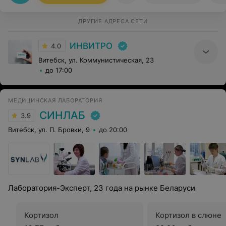
Обслуживание на высшем уровне, результаты не
нужно долго ждать, очень удобно СМС оповещение о
готовности результатов, и получение их на email.
ДРУГИЕ АДРЕСА СЕТИ
Особую благодарность хочу выразить Оксане Рябушко
и Марии Барташовой за высокий профессионализм и
ИНВИТРО
искреннюю доброжелательность к клиентам. Удачи
4.0
Вам и процветания!
Витебск, ул. Коммунистическая, 23
до 17:00
МЕДИЦИНСКАЯ ЛАБОРАТОРИЯ
СИНЛАБ
3.9
Витебск, ул. П. Бровки, 9
до 20:00
Лаборатория-Эксперт, 23 года на рынке Беларуси
Кортизол
Кортизол в слюне