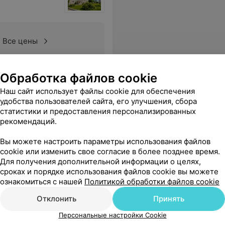
Все цены
Обработка файлов cookie
Кухонным работникам огромное спасибо! Все свежее,питательное и вкусное. А главное,позитив! Атмосфера просто прекрасная,несмотря на всю тяжесть,с которой приходится сталкиваться в стенах больницы. Вы все большие молодцы!
Еще
Наш сайт использует файлы cookie для обеспечения
удобства пользователей сайта, его улучшения, сбора
статистики и предоставления персонализированных
рекомендаций.
Вы можете настроить параметры использования файлов
cookie или изменить свое согласие в более позднее время.
Для получения дополнительной информации о целях,
сроках и порядке использования файлов cookie вы можете
ознакомиться с нашей
Политикой обработки файлов cookie
Отклонить
Принять
Персональные настройки Cookie