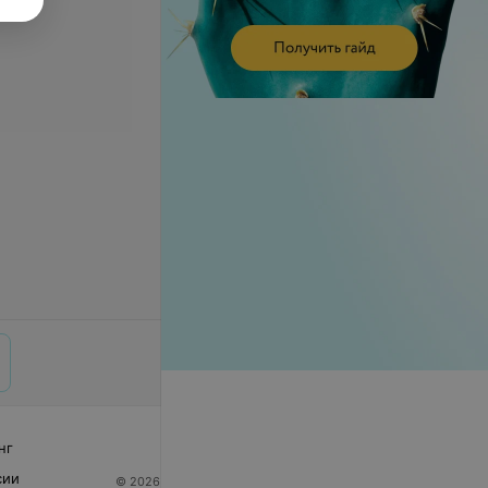
нг
сии
© 2026 ООО «Артокс Лаб», УНП 191700409
| 220012,