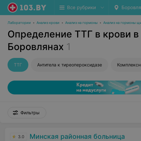
Все рубрики
Боровл
Лаборатории
•
Анализ крови
•
Анализ на гормоны
•
Анализ на гормоны щ
Определение ТТГ в крови в
Боровлянах
1
ТТГ
Антитела к тиреопероксидазе
Фильтры
Минская районная больница
3.0