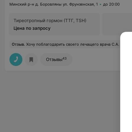
Минский р-н д. Боровляны ул. Фрунзенская, 1
до 20:00
Тиреотропный гормон (ТТГ, TSH)
Цена по запросу
Отзыв
.
Хочу поблагодарить своего лечащего врача С.А. 17.04.26 года была выписана с положительной динамикой и с дальнейшими рекомендациями. За профессионализм,внимательность,четкость в назначениях,чуткость,доброе отношение к людям. Успехов Вам,дорогой доктор! Всегда правильных решений и профессионального роста! Весь коллектив медиков и младшего персонала,которые непосредственно работали в 317палате благодарю за ваш тяжелый и такой ответственный труд! Доброжелательны,заботливы,внимательны,профессионалы на своем месте. 
43
Отзывы