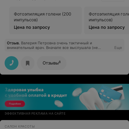
Фотоэпиляция голени (200
Фотоэпиляция гол
импульсов)
импульсов)
Цена по запросу
Цена по запросу
Отзыв
.
Валерия Петровна очень тактичный и
внимательный врач. Вначале все выслушала (не
Еще
перебивая) внимательно осмотрела кожу, назначила
анализы, дала рекомендации, назначила лечение.
Посещением осталась очень довольна. Посещала в
8
Отзывы
Лодэ
ЭФФЕКТИВНАЯ РЕКЛАМА НА САЙТЕ
САЛОН КРАСОТЫ