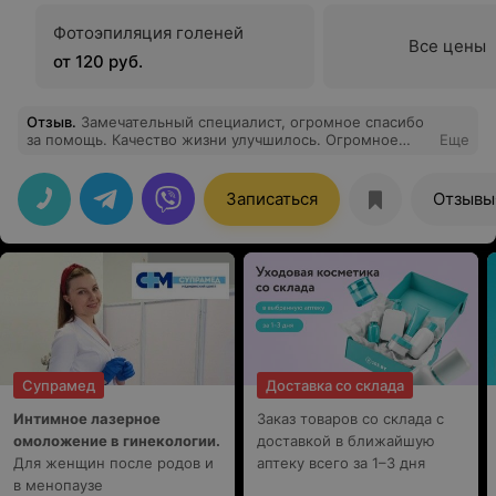
Фотоэпиляция голеней
Все цены
от 120 руб.
Отзыв
.
Замечательный специалист, огромное спасибо
за помощь. Качество жизни улучшилось. Огромное
Еще
спасибо ассистенту (к сожалению, не запомнила имя).
Записаться
Отзывы
Супрамед
Доставка со склада
Интимное лазерное
Заказ товаров со склада с
омоложение в гинекологии.
доставкой в ближайшую
Для женщин после родов и
аптеку всего за 1–3 дня
в менопаузе