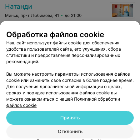
Натанди
Минск, пр-т Любимова, 41
до 21:00
Фотоэпиляция голеней
Обработка файлов cookie
Все цены
Цена по запросу
Наш сайт использует файлы cookie для обеспечения
удобства пользователей сайта, его улучшения, сбора
статистики и предоставления персонализированных
Отзыв
.
Здравствуйте ,подскажите сколько будет
рекомендаций.
стоить проколоть в одном ухе на мочке две дырки и
Еще
одну на хряще ,вместе с сережками .Спасибо заранее!
Вы можете настроить параметры использования файлов
4
Отзывы
cookie или изменить свое согласие в более позднее время.
Для получения дополнительной информации о целях,
сроках и порядке использования файлов cookie вы
можете ознакомиться с нашей
Политикой обработки
файлов cookie
Принять
Добавить компанию
Отклонить