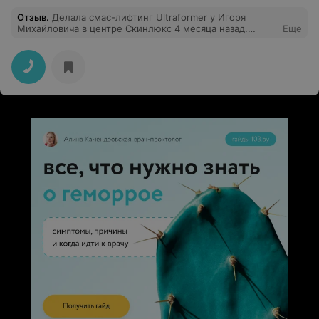
Отзыв
.
Делала смас-лифтинг Ultraformer у Игоря
Михайловича в центре Скинлюкс 4 месяца назад.
Еще
Очень довольна результатом! Просто шикарно
подтянулся овал, ушел второй подбородок. Стала
выглядеть гораздо свежее, моложе, ярче. Как и все,
естественно, сразу сомневалась в процедуре,
начитавшись всякого в интернете. Но доктор все
спокойно и терпеливо объяснил мне лично. А еще
доктор выполняет хирургическую подтяжку после
этой процедуры, поэтому все опасения развеялись.
Процедура прошла комфортно. Эффект я увидела уже
через месяц. Также стала получать больше
комплиментов - что тоже подтверждает прекрасный
результат благодаря золотым рукам Игоря
Михайловича! На операцию только к Вам. Всем
рекомендую..