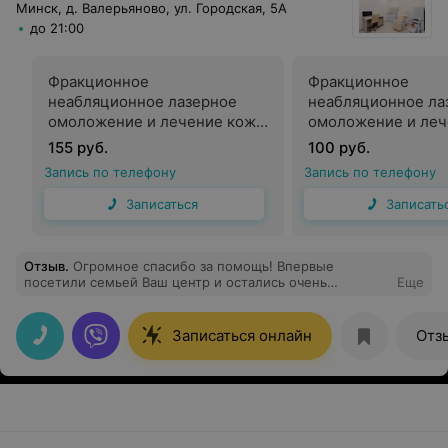
Минск, д. Валерьяново, ул. Городская, 5А
до 21:00
Фракционное
Фракционное
неабляционное лазерное
неабляционное ла
омоложение и лечение кожи
омоложение и леч
лица
периорбитальной 
155 руб.
100 руб.
Запись по телефону
Запись по телефону
Записаться
Записать
Отзыв
.
Огромное спасибо за помощь! Впервые
посетили семьей Ваш центр и остались очень
Еще
довольны!!! Прекрасный персонал и грамотные
доктора,профессионалы своего дела, обязательно
продолжим обследоваться у вас!
Записаться онлайн
Отз