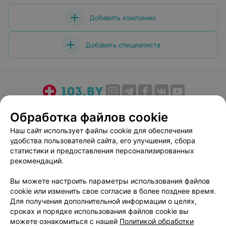
Добавить компанию
Добавить специалиста
О проекте
Новости проекта
Размещение рекламы
Обработка файлов cookie
Медицинский маркетинг
Публичный договор
Наш сайт использует файлы cookie для обеспечения
Пользовательское соглашение
Способы оплаты
удобства пользователей сайта, его улучшения, сбора
Вакансии
Партнеры
статистики и предоставления персонализированных
рекомендаций.
Написать руководителю 103.by
Написать в поддержку
Вы можете настроить параметры использования файлов
cookie или изменить свое согласие в более позднее время.
Персональные настройки cookie
Для получения дополнительной информации о целях,
Обработка персональных данных
сроках и порядке использования файлов cookie вы
можете ознакомиться с нашей
Политикой обработки