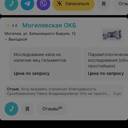
Записаться
Отз
Могилевская ОКБ
4.6
Могилев, ул. Бялыницкого-Бирули, 12
Выходной
Исследование кала на
Паразитологическ
наличие яиц гельминтов
исследования (об
простейших)
Цена по запросу
Цена по запросу
Отзыв
.
Хочу выразить огромную благодарность
Сухобаевскому Павлу Владимировичу! Это не просто
Еще
великолепный профессионал своего дела, но и
невероятно добрый, чуткий, внимательный человек. Я
обратилась к нему с серьезной проблемой —
98
Отзывы
болезнью колена. Павел Владимирович подошел к
лечению с максимальной ответственностью, все
подробно объяснил и помог мне справиться с
недугом. Спасибо вам за ваши золотые руки,