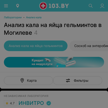
Лаборатории
•
Анализ кала
Анализ кала на яйца гельминтов в
Могилеве
4
Анализ кала на яйца гельминтов
Соскоб на энтероби
Фильтры
Карта
НЕЗАВИСИМАЯ ЛАБОРАТОРИЯ
ИНВИТРО
4.7