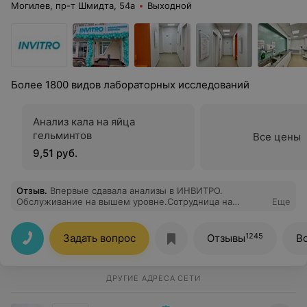
Могилев, пр-т Шмидта, 54а
Выходной
Более 1800 видов лабораторных исследований
Анализ кала на яйца
гельминтов
Все цены
9,51 руб.
Отзыв
.
Впервые сдавала анализы в ИНВИТРО.
Обслуживание на вышем уровне.Сотрудница на
Еще
ресепшен с улыбкой и вежливо встретила, всё
объяснила ,заполнила документы и медсёстра,
которая берет анализы,со мной вела себя так, что я
1245
Задать вопрос
Отзывы
В
почувствовала себя маленькой девочкой))),очень было
приятно. Внутри здания "ИНВИТРО" все очень чисто и
стерильно. Анализы были готовы на следующий день.
Действительно умеют найти подход к человеку. Я
ДРУГИЕ АДРЕСА СЕТИ
была рада,что выбрала именно лабораторию
"Инвитро". Обязательно теперь буду сдавать анализы