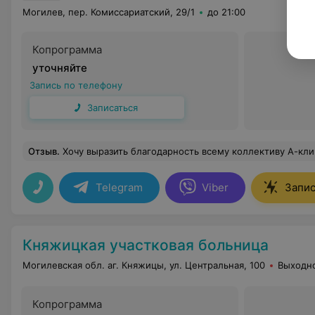
Могилев, пер. Комиссариатский, 29/1
до 21:00
Копрограмма
уточняйте
Запись по телефону
Записаться
Отзыв
.
Хочу выразить благодарность всему коллективу А-клиника за умение найти индивидуальный подход к своим пациентам.Очень внимательные администраторы,всегда улыбчивые и добрые.Отдельная благода
Telegram
Viber
Запис
Княжицкая участковая больница
Могилевская обл. аг. Княжицы, ул. Центральная, 100
Выходн
Копрограмма