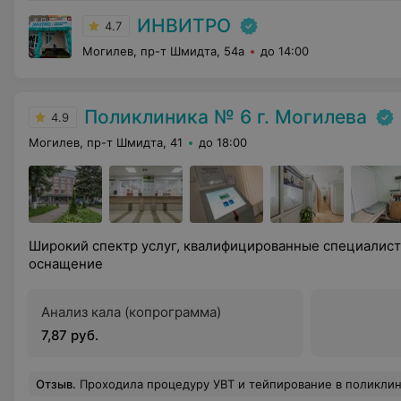
ИНВИТРО
4.7
Могилев, пр-т Шмидта, 54а
до 14:00
Поликлиника № 6 г. Могилева
4.9
Могилев, пр-т Шмидта, 41
до 18:00
Широкий спектр услуг, квалифицированные специалис
оснащение
Анализ кала (копрограмма)
7,87 руб.
Отзыв
.
Проходила процедуру УВТ и тейпирование в поликлинике. Хочу выразить благодарность Голянтовой ТВ за индивидуальный подход, проце