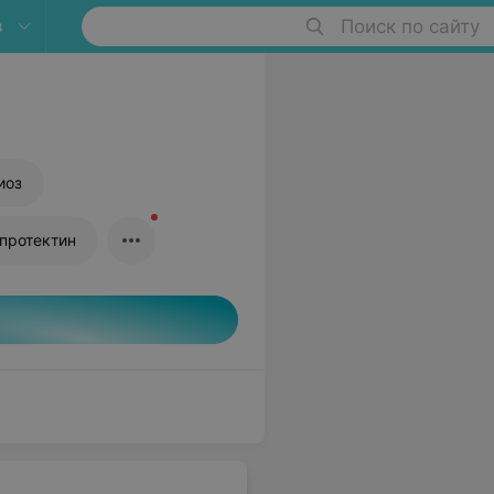
в
Поиск по сайту
иоз
ьпротектин