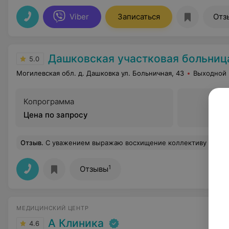
Viber
Записаться
Отз
Дашковская участковая больниц
5.0
Могилевская обл. д. Дашковка ул. Больничная, 43
Выходной
Копрограмма
Цена по запросу
Отзыв
.
С уважением выражаю восхищение коллективу во главе с главврачом за высокое качество обслуживания пациентов стационарного отделения.Благодарю за эффектив
1
Отзывы
МЕДИЦИНСКИЙ ЦЕНТР
А Клиника
4.6