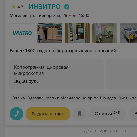
ИНВИТРО
4.7
Могилев, ул. Пионерская, 29
до 15:00
Более 1800 видов лабораторных исследований
Копрограмма, цифровая
микроскопия
36,50 руб.
Отзыв
.
Сдавала кровь в Могилёве на пр-те Шмидта. Очень понравился персонал и данный центр. Вежливое обслуживание, кровь взяли быстро и безболезненно, хотя у меня не самые хорошие вены, подключили к бонусной про
1245
Задать вопрос
Отзывы
ДРУГИЕ АДРЕСА СЕТИ