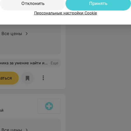
Отклонить
Принять
Персональные настройки Cookie
Все цены
рность врачу неврологу Авраменко Василию Алексеевичу. г Мстиславль. Полугодковы.
Еще
аться
ой
Все цены