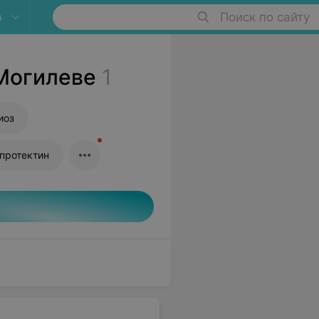
в
Поиск по сайту
 Могилеве
1
иоз
ьпротектин