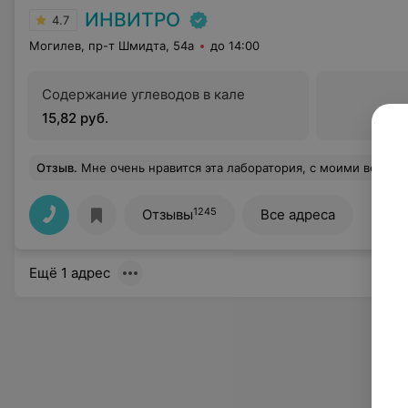
ИНВИТРО
4.7
Могилев, пр-т Шмидта, 54а
до 14:00
Содержание углеводов в кале
15,82 руб.
Отзыв
.
Мне очень нравится эта лаборатория, с моими венами отлично справляютс
1245
Отзывы
Все адреса
Ещё 1 адрес