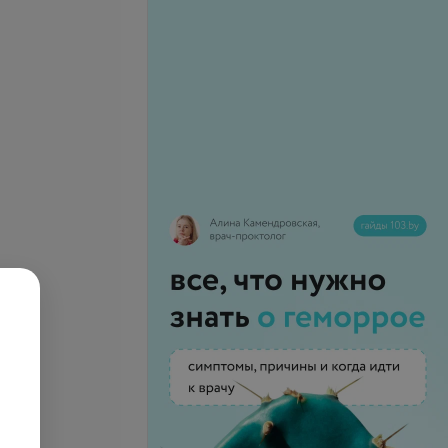
а энтеробиоз
Пепсиноген I
110,76 руб.
нов брюшной
и почек
Все цены