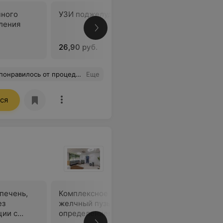
чного
УЗИ поджелудочной железы
УЗИ орга
ления
полости, 
придатко
26,90 руб.
81,80 руб
первый раз, всёй команде VOKA хочется сказать огромное спасибо.
Еще
ся
печень,
Комплексное УЗИ: печень,
Комплекс
ез
желчный пузырь с
поджелуд
ции с
определением функции с
дуплексн