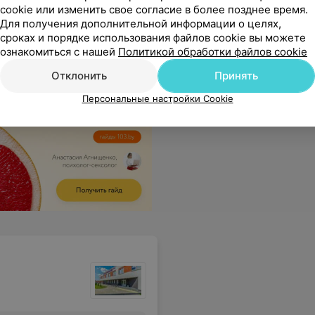
cookie или изменить свое согласие в более позднее время.
Для получения дополнительной информации о целях,
чают на все интересующие вопросы. Девочки администраторы очень приветливые и вежливые!
Еще
сроках и порядке использования файлов cookie вы можете
ознакомиться с нашей
Политикой обработки файлов cookie
178
вы
Отклонить
Принять
Персональные настройки Cookie