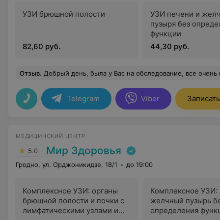
УЗИ брюшной полости
УЗИ печени и жел
пузыря без опреде
функции
82,60 руб.
44,30 руб.
Отзыв
.
Добрый день, была у Вас на обследование, все очень понравилось от процедур обследовании до заключения врача. Такое полное обследование проходил в 
Telegram
Viber
Записать
МЕДИЦИНСКИЙ ЦЕНТР
Мир Здоровья
5.0
Гродно, ул. Орджоникидзе, 18/1
до 19:00
Комплексное УЗИ: органы
Комплексное УЗИ: 
брюшной полости и почки с
желчный пузырь б
лимфатическими узлами и
определения функ