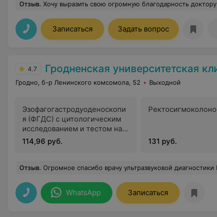
Отзыв
.
Хочу выразить свою огромную благодарность доктору Гаманович Андрею Игоревичу.Вы - Доктор с большой буквы. Безошибочно поставил диагноз и назначил лечение, в то время,как в поликлинике по месту жительства ,лечили от другого. Всем,у кого проблемы со здоровьем, 
Записаться
Задать вопрос
Гродненская университетская кл
4.7
Гродно, б-р Ленинского комсомола, 52
Выходной
Эзофагогастродуоденоскопи
Ректосигмоколоно
я (ФГДС) с цитологическим
исследованием и тестом на
определение наличия
114,96 руб.
131 руб.
Helicobacter pylori
Отзыв
.
Огромное спасибо врачу ультразвуковой диагностики К Людмиле Леонидовне, которая проводила мне исследование сердца. Это огромный профессионал, очень внимательная и ответственная. Буду ещё обращатьс
WhatsApp
Записаться