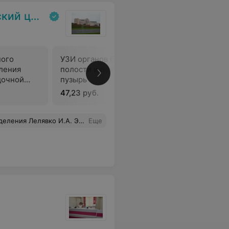
аркология»
ного
УЗИ органов брюшной
УЗИ орга
ления
полости и почек, мочевой
полости 
дочной
пузырь
47,23 руб.
61,27 руб
, побольше бы таких специалистов. За его Советы и помощь ещё раз огромное спасибо!
Еще