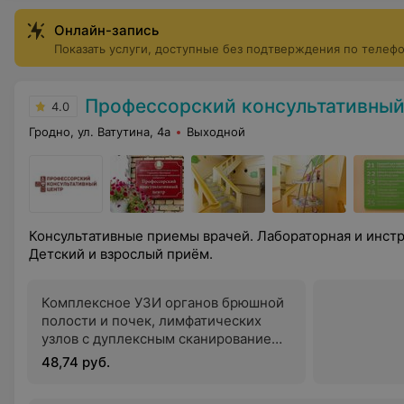
Онлайн-запись
Показать услуги, доступные без подтверждения по телеф
Профессорский консультативный 
4.0
Гродно, ул. Ватутина, 4а
Выходной
Консультативные приемы врачей. Лабораторная и инстр
Детский и взрослый приём.
Комплексное УЗИ органов брюшной
полости и почек, лимфатических
узлов с дуплексным сканированием
сосудов органов брюшной полости и
48,74 руб.
забрюшинного пространства