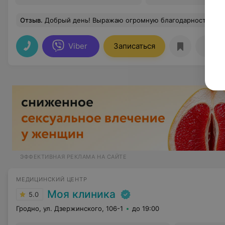
Отзыв
.
Добрый день! Выражаю огромную благодарность медицинскому центру РосМед! Ко всем нужным врачам я попала быстро и без проблем, а главное за вполне адекватные цены. Врачи приятные, объясняют все что делают и отве
Viber
Записаться
Отзы
ЭФФЕКТИВНАЯ РЕКЛАМА НА САЙТЕ
МЕДИЦИНСКИЙ ЦЕНТР
Моя клиника
5.0
Гродно, ул. Дзержинского, 106-1
до 19:00