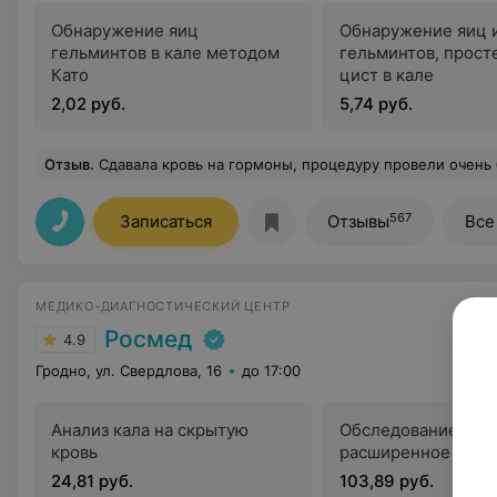
Обнаружение яиц
Обнаружение яиц 
гельминтов в кале методом
гельминтов, прост
Като
цист в кале
2,02 руб.
5,74 руб.
Отзыв
.
Сдавала кровь на гормоны, процедуру провели очень быстро и безболезненно. Отдельное спасибо приветливым администраторам, все объяснили и показали. Резул
567
Записаться
Отзывы
Все
МЕДИКО-ДИАГНОСТИЧЕСКИЙ ЦЕНТР
Росмед
4.9
Гродно, ул. Свердлова, 16
до 17:00
Анализ кала на скрытую
Обследование печ
кровь
расширенное
24,81 руб.
103,89 руб.