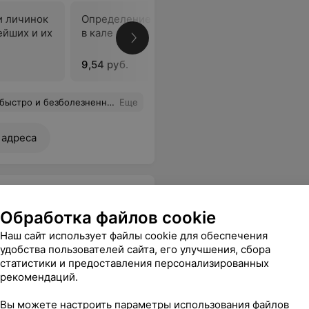
и личинок
Определение скрытой крови
Соскоб н
ейших и их
в кале
9,54 руб.
2,07 руб.
ьтаты отправили на электронную почту. Осталась более, чем довольна.
Еще
 адреса
Обработка файлов cookie
Наш сайт использует файлы cookie для обеспечения
удобства пользователей сайта, его улучшения, сбора
статистики и предоставления персонализированных
ени:
Обследование печени:
УЗИ орга
рекомендаций.
скрининг
полости 
18,36 руб.
53 руб.
Вы можете настроить параметры использования файлов