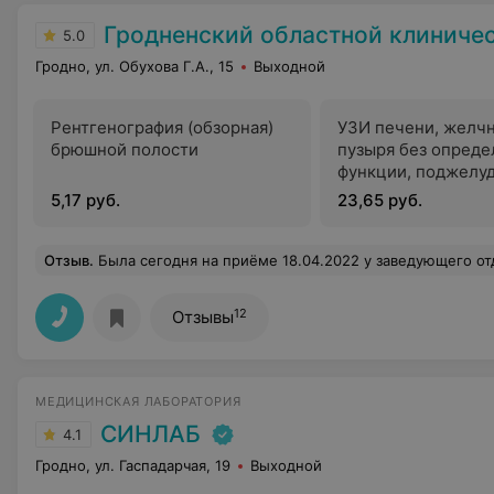
Гродненский областной клинический центр «Психиатрия-н
5.0
Гродно, ул. Обухова Г.А., 15
Выходной
Рентгенография (обзорная)
УЗИ печени, желч
брюшной полости
пузыря без опреде
функции, поджелу
железы
5,17 руб.
23,65 руб.
Отзыв
.
Была сегодня на приёме 18.04.2022 у заведующего отделения Лелявко И.А. Это специалист своего дела, он подробно объяснил, мне, мою проблему и досконально подошёл к её решению. Я благодарна ему
12
Отзывы
МЕДИЦИНСКАЯ ЛАБОРАТОРИЯ
СИНЛАБ
4.1
Гродно, ул. Гаспадарчая, 19
Выходной