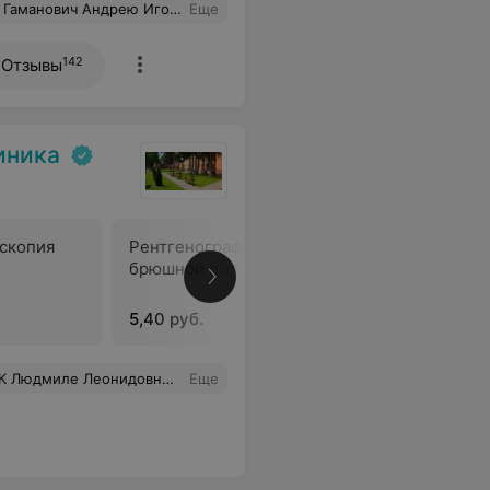
связанные с неврологией ,советую обратиться к этому внимательному,общительному и в то же время,простому человеку.
Еще
142
Отзывы
иника
скопия
Рентгенография (обзорная)
Рентгено
брюшной полости
двойным 
(комплек
5,40 руб.
59,44 ру
я к ней и контролировать своё здоровье! И, конечно, рекомендовать своим знакомым.
Еще