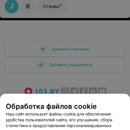
11
Отзывы
Добавить компанию
Добавить специалиста
О проекте
Новости проекта
Размещение рекламы
Обработка файлов cookie
Медицинский маркетинг
Публичный договор
Наш сайт использует файлы cookie для обеспечения
Пользовательское соглашение
Способы оплаты
удобства пользователей сайта, его улучшения, сбора
Вакансии
Партнеры
статистики и предоставления персонализированных