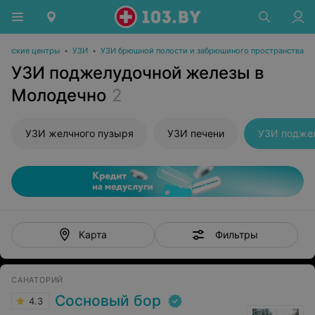
инские центры
•
УЗИ
•
УЗИ брюшной полости и забрюшиного пространства
УЗИ поджелудочной железы в
Молодечно
2
УЗИ желчного пузыря
УЗИ печени
УЗИ подже
Фильтры
Карта
САНАТОРИЙ
Сосновый бор
4.3