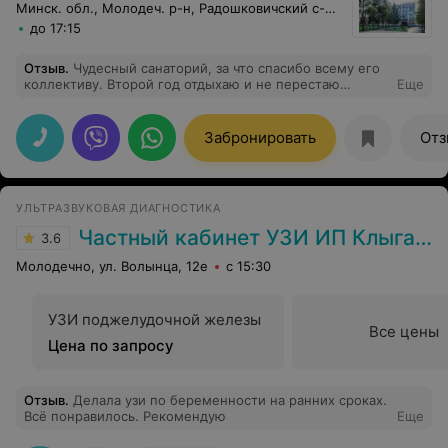
Минск. обл., Молодеч. р-н, Радошковичский c-с, 1
до 17:15
Отзыв
.
Чудесный санаторий, за что спасибо всему его
коллективу. Второй год отдыхаю и не перестаю
Еще
восхищаться работой сотрудников грязелечебницы
Чурловской Р.И., Бутко А.Н., Голуб Т.В. Спасибо за
внимательность и профессионализм лечащему врачу
Забронировать
Отз
Мельник И.В. Вкусно кормят, отдельное спасибо
официанту Миронченко М.В. Можно хорошо выполнять
свою работу, но как со-стороны видно, когда ее
выполняют не просто хорошо, а вкладывая частичку
УЛЬТРАЗВУКОВАЯ ДИАГНОСТИКА
своего тепла. Хороших санаториев много, но
отношение у Вас к отдыхающим особое и Вы, я думаю
Частный кабинет УЗИ ИП Клыга В.К.
3.6
это чувствуете, потому что к Вам хочется вернуться
вновь и вновь. Здоровья и добра всем добрым людям.
Молодечно, ул. Волынца, 12е
с 15:30
С огромной благодарностью и уважением Зеленцова
Татьяна Михайловна г. Браслав.
УЗИ поджелудочной железы
Все цены
Цена по запросу
Отзыв
.
Делала узи по беременности на ранних сроках.
Всё понравилось. Рекомендую
Еще