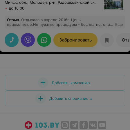
Минск. обл., Молодеч. р-н, Радошковичский c-с, 1
до 16:00
Отзыв
.
Отдыхала в апреле 2016г. Цены
приемлимые.Не нужные процедуры - бесплатно, они
Еще
входят в стоимость путёвки. А дальше платите за все,
на Ваше усмотрение. Я даже себе зубки сделала(на
рубли по тысяче рублей за зуб).По гинекологии
Забронировать
Отз
процедуры дорого.
Добавить компанию
Добавить специалиста