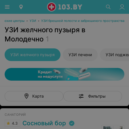
инские центры
•
УЗИ
•
УЗИ брюшной полости и забрюшиного пространства
УЗИ желчного пузыря в
Молодечно
1
УЗИ желчного пузыря
УЗИ печени
УЗИ подже
Фильтры
Карта
САНАТОРИЙ
Сосновый бор
4.3