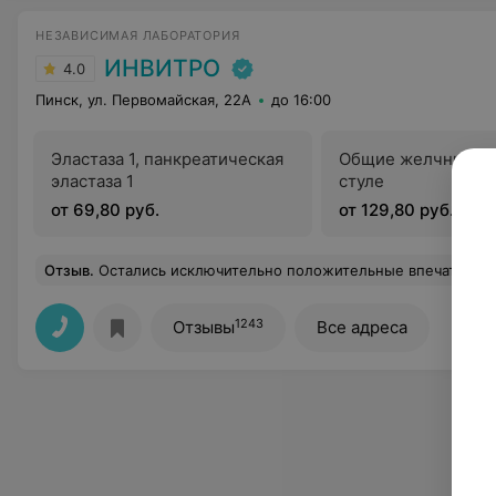
НЕЗАВИСИМАЯ ЛАБОРАТОРИЯ
ИНВИТРО
4.0
Пинск, ул. Первомайская, 22А
до 16:00
Эластаза 1, панкреатическая
Общие желчные ки
эластаза 1
стуле
от 69,80 руб.
от 129,80 руб.
Отзыв
.
Остались исключительно положительные впечатления. Атмосфера была очень комфортной и располагающей. Персонал встретил меня с улыбкой и профессионализмом, что сразу же
1243
Отзывы
Все адреса