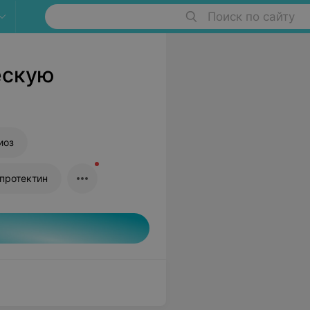
Поиск по сайту
ескую
иоз
ьпротектин