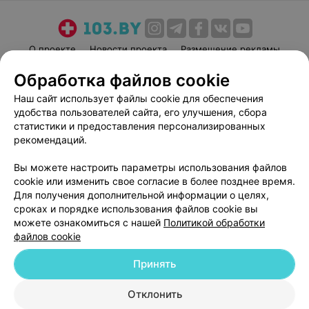
О проекте
Новости проекта
Размещение рекламы
Медицинский маркетинг
Публичный договор
Обработка файлов cookie
Пользовательское соглашение
Способы оплаты
Наш сайт использует файлы cookie для обеспечения
Вакансии
Партнеры
удобства пользователей сайта, его улучшения, сбора
статистики и предоставления персонализированных
Написать руководителю 103.by
рекомендаций.
Написать в поддержку
Персональные настройки cookie
Вы можете настроить параметры использования файлов
cookie или изменить свое согласие в более позднее время.
Обработка персональных данных
Для получения дополнительной информации о целях,
сроках и порядке использования файлов cookie вы
можете ознакомиться с нашей
Политикой обработки
файлов cookie
Принять
© 2026 ООО «Артокс Лаб», УНП 191700409
| 220012, Республика Беларусь,
Отклонить
г. Минск, улица Толбухина, 2, пом. 16 | help@103.by