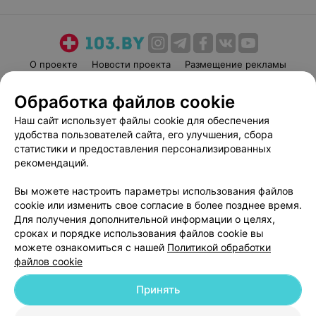
О проекте
Новости проекта
Размещение рекламы
Медицинский маркетинг
Публичный договор
Обработка файлов cookie
Пользовательское соглашение
Способы оплаты
Наш сайт использует файлы cookie для обеспечения
Вакансии
Партнеры
удобства пользователей сайта, его улучшения, сбора
Написать руководителю 103.by
статистики и предоставления персонализированных
рекомендаций.
Написать в поддержку
Персональные настройки cookie
Вы можете настроить параметры использования файлов
Обработка персональных данных
cookie или изменить свое согласие в более позднее время.
Для получения дополнительной информации о целях,
сроках и порядке использования файлов cookie вы
можете ознакомиться с нашей
Политикой обработки
файлов cookie
Принять
© 2026 ООО «Артокс Лаб», УНП 191700409
| 220012, Республика Беларусь,
г. Минск, улица Толбухина, 2, пом. 16 | help@103.by