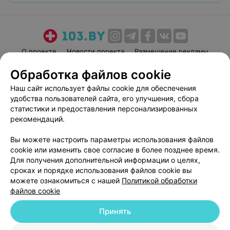
О проекте
Новости проекта
Размещение рекламы
Медицинский маркетинг
Публичный договор
Обработка файлов cookie
Пользовательское соглашение
Способы оплаты
Наш сайт использует файлы cookie для обеспечения
Вакансии
Партнеры
удобства пользователей сайта, его улучшения, сбора
статистики и предоставления персонализированных
Написать руководителю 103.by
рекомендаций.
Написать в поддержку
Персональные настройки cookie
Вы можете настроить параметры использования файлов
cookie или изменить свое согласие в более позднее время.
Обработка персональных данных
Для получения дополнительной информации о целях,
сроках и порядке использования файлов cookie вы
можете ознакомиться с нашей
Политикой обработки
файлов cookie
Принять
© 2026 ООО «Артокс Лаб», УНП 191700409
| 220012, Республика Беларусь,