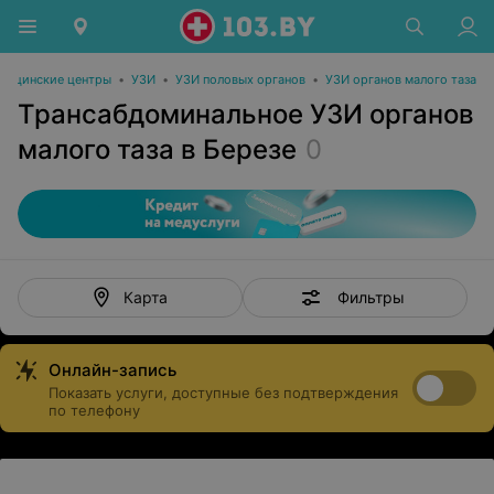
дицинские центры
•
УЗИ
•
УЗИ половых органов
•
УЗИ органов малого таза
Трансабдоминальное УЗИ органов
малого таза в Березе
0
Фильтры
Карта
Онлайн-запись
Показать услуги, доступные без подтверждения
по телефону