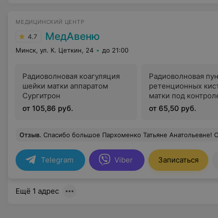
МЕДИЦИНСКИЙ ЦЕНТР
МедАвеню
4.7
Минск, ул. К. Цеткин, 24
до 21:00
Радиоволновая коагуляция
Радиоволновая пу
шейки матки аппаратом
ретенционных кис
Сургитрон
матки под контрол
кольпоскопии (от 1
от 105,86 руб.
от 65,50 руб.
Отзыв
.
Спасибо большое Пархоменко Татьяне Анатольевне! Очень внимательный, грамотный и деликатный специалист. Рада, что могу гордиться знакомством с таким профессионалом и познакомилась с ней ещë в студенческие годы) Танечка, очень рада твоим достиже
Telegram
Viber
Записаться
Ещё 1 адрес