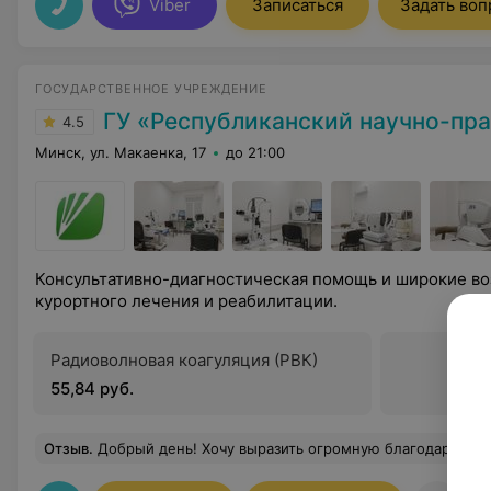
Viber
Записаться
Задать воп
ГОСУДАРСТВЕННОЕ УЧРЕЖДЕНИЕ
ГУ «Республиканский научно-практический центр медицинской 
4.5
Минск, ул. Макаенка, 17
до 21:00
Консультативно-диагностическая помощь и широкие в
курортного лечения и реабилитации.
Радиоволновая коагуляция (РВК)
55,84 руб.
Отзыв
.
Добрый день! Хочу выразить огромную благодарность медрегистратору Куликовой Людмиле Владимировне за оказанную информационную помощь и просто - доброе человеческое отношение, сопереживание, душевную чуткость и отзывчивость. Чудесны