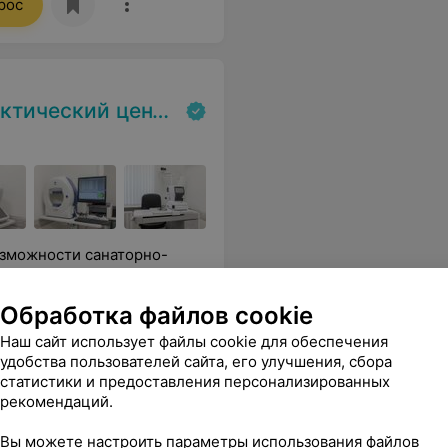
рос
экспертизы и реабилитаци»
озможности санаторно-
Обработка файлов cookie
Все цены
Наш сайт использует файлы cookie для обеспечения
удобства пользователей сайта, его улучшения, сбора
статистики и предоставления персонализированных
рекомендаций.
й специалист, Человек с большой буквы. Прекрасное впечатление от Центра в целом. Большое спасибо!
Еще
Вы можете настроить параметры использования файлов