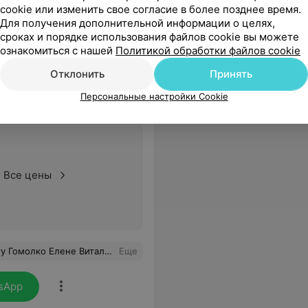
238
Отзывы
cookie или изменить свое согласие в более позднее время.
Для получения дополнительной информации о целях,
сроках и порядке использования файлов cookie вы можете
ознакомиться с нашей
Политикой обработки файлов cookie
Отклонить
Принять
Персональные настройки Cookie
Все цены
были вежливы и внимательны, старались подобрать наиболее удобное для меня время приёма. Благодарю весь коллектив медцентра «Кордис» за их труд и заботу о здоровье пациентов! Ваша работа бесценна!!!
Еще
sApp