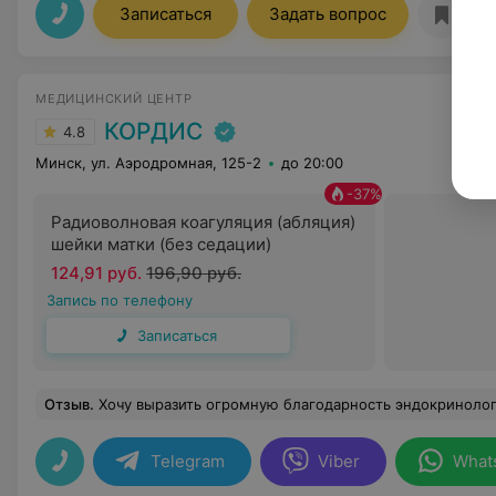
Записаться
Задать вопрос
МЕДИЦИНСКИЙ ЦЕНТР
КОРДИС
4.8
Минск, ул. Аэродромная, 125-2
до 20:00
-
37
%
Радиоволновая коагуляция (абляция)
шейки матки (без седации)
124,91 руб.
196,90 руб.
Запись по телефону
Записаться
Отзыв
.
Хочу выразить огромную благодарность эндокринологу Гомолко Елене Витальевне, терапевту Михалькевич Анастасии Александровне, гинекологу Лютаревич Светлане Владимировне и врачу УЗИ-диагностики Костюк Елене Владимировне. Они не только профессионалы в своей области, но и очень внимательные и чуткие люди. Каждый из них подробно выслушивал меня и объяснял все шаги в процессе диагностики и назначении лечения. Также хочу отметить работу администраторов, которые всегда 
Telegram
Viber
What