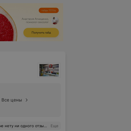
Все цены
не понимаю почему нет фото этой милой женщины тут. Я долго искала гинеколога и к многим ходила, пожалуй остановлюсь на данном специалисте.
Еще