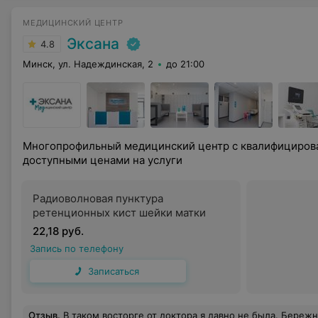
МЕДИЦИНСКИЙ ЦЕНТР
Эксана
4.8
Минск, ул. Надеждинская, 2
до 21:00
Многопрофильный медицинский центр с квалифициров
доступными ценами на услуги
Радиоволновая пунктура
ретенционных кист шейки матки
22,18 руб.
Запись по телефону
Записаться
Отзыв
.
В таком восторге от доктора я давно не была. Бережная, внимательная. И назначения не вызывают и грамма сомнения. Хочется Полине Сергеевной и детей сво