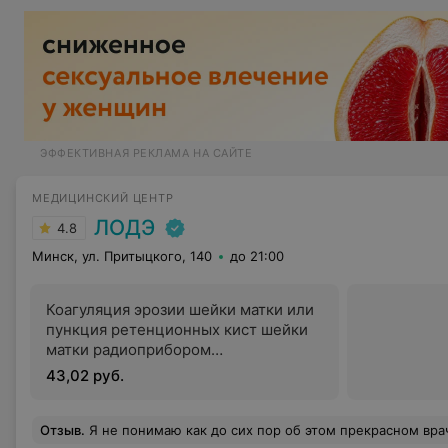
ЭФФЕКТИВНАЯ РЕКЛАМА НА САЙТЕ
МЕДИЦИНСКИЙ ЦЕНТР
ЛОДЭ
4.8
Минск, ул. Притыцкого, 140
до 21:00
Коагуляция эрозии шейки матки или
пункция ретенционных кист шейки
матки радиоприбором
хирургическим
43,02 руб.
Отзыв
.
Я не понимаю как до сих пор об этом прекрасном враче нету ни одного отзыва нигде. Я хоть и обратилась с не супер серьезной проблемой, но безумно рада, что рискнула и пошла к ней. Очень вежливый и профессиональный специалист. Спросила все что только можно и осмотрела также. Очень четко назначила лечение и все объяснила. Также я 