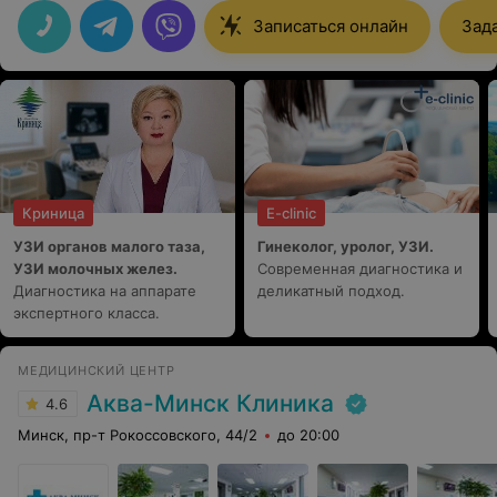
большим вниманием к нам и нашей истории. Получили
ответы ушли домой с пониманием дальнейших шагов
Записаться онлайн
Зад
и наконец жена успокоилась. Очень грамотный
специалист и приятный человек. Спасибо
Криница
E-clinic
УЗИ органов малого таза,
Гинеколог, уролог, УЗИ.
УЗИ молочных желез.
Современная диагностика и
Диагностика на аппарате
деликатный подход.
экспертного класса.
МЕДИЦИНСКИЙ ЦЕНТР
Аква-Минск Клиника
4.6
Минск, пр-т Рокоссовского, 44/2
до 20:00