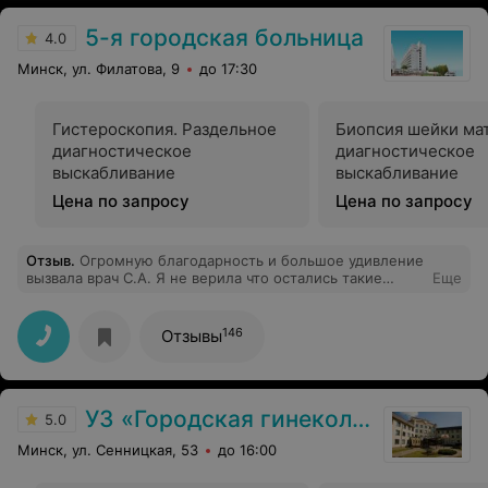
5-я городская больница
4.0
Минск, ул. Филатова, 9
до 17:30
Гистероскопия. Раздельное
Биопсия шейки ма
диагностическое
диагностическое
выскабливание
выскабливание
Цена по запросу
Цена по запросу
Отзыв
.
Огромную благодарность и большое удивление
вызвала врач С.А. Я не верила что остались такие
Еще
врачи. Врачи,которые читают не только заключения
обследований, но и сами обследования. Плюс,
объясняют что к чему в этих обследованиях; не просто
146
Отзывы
слушают пациента, но и слышат.. А рекомендации, это
вообще отдельный разговор! Доктор от Бога! Дорогая
Светлана Андреевна, не дайте обстоятельствам, или
людям, изменить ваши человеческие качества и
УЗ «Городская гинекологическая больница»
отношение к людям!
5.0
Минск, ул. Сенницкая, 53
до 16:00