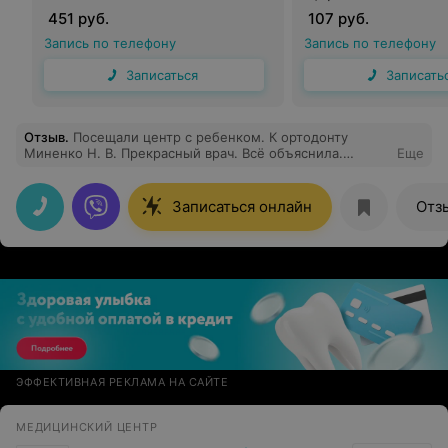
451 руб.
107 руб.
Запись по телефону
Запись по телефону
Записаться
Записать
Отзыв
.
Посещали центр с ребенком. К ортодонту
Миненко Н. В. Прекрасный врач. Всё объяснила.
Еще
Готовимся к лечению.
Записаться онлайн
Отз
ЭФФЕКТИВНАЯ РЕКЛАМА НА САЙТЕ
МЕДИЦИНСКИЙ ЦЕНТР