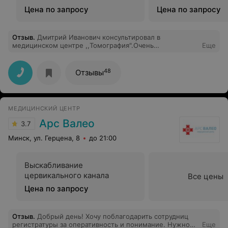
Цена по запросу
Цена по запросу
Отзыв
.
Дмитрий Иванович консультировал в
медицинском центре ,,Томография".Очень
Еще
внимательный врач!Умница!Выслушал,поддержал!Дал
надежду девушке пианистке,что она начнет играть!Дал
точные рекомендации на дальнейшие действия в
48
Отзывы
лечении и реабилитации!Огромное спасибо от всей
души!!!!!
МЕДИЦИНСКИЙ ЦЕНТР
Арс Валео
3.7
Минск, ул. Герцена, 8
до 21:00
Выскабливание
цервикального канала
Все цены
Цена по запросу
Отзыв
.
Добрый день! Хочу поблагодарить сотрудниц
регистратуры за оперативность и понимание. Нужно
Еще