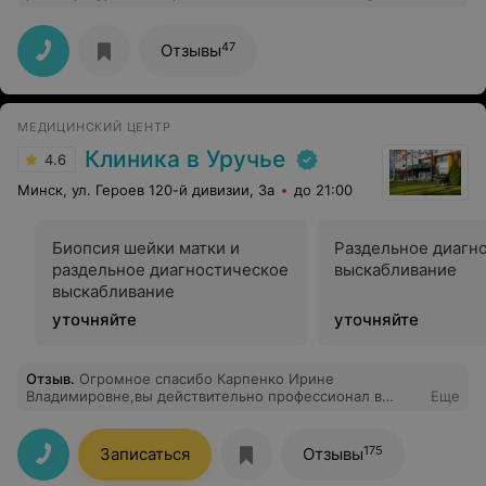
было срочно пройти узи сердца. Везде дикие очереди.
Но позвонив в Арс Валео милые девочки записали
дополнительным пациентом к доктору! Моей радости
47
Отзывы
не было предела. Отличный центр,квалифицированный
врач, приемлемая цена!!! Спасибо!!!! Всего вам
хорошего!
МЕДИЦИНСКИЙ ЦЕНТР
Клиника в Уручье
4.6
Минск, ул. Героев 120-й дивизии, 3а
до 21:00
Биопсия шейки матки и
Раздельное диагн
раздельное диагностическое
выскабливание
выскабливание
уточняйте
уточняйте
Отзыв
.
Огромное спасибо Карпенко Ирине
Владимировне,вы действительно профессионал в
Еще
своей сфере, и огромное спасибо Антону Андреевичу
,анестезиологу - наркоз просто Бомба ( ничего не
чувствуешь при операции, не слышишь, отходишь-
175
Записаться
Отзывы
голова не болит, не кружится.