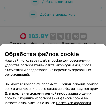
Добавить компанию
Добавить специалиста
О проекте
Новости проекта
Размещение рекламы
Медицинский маркетинг
Публичный договор
Обработка файлов cookie
Пользовательское соглашение
Способы оплаты
Наш сайт использует файлы cookie для обеспечения
Вакансии
Партнеры
удобства пользователей сайта, его улучшения, сбора
статистики и предоставления персонализированных
Написать руководителю 103.by
рекомендаций.
Написать в поддержку
Персональные настройки cookie
Вы можете настроить параметры использования файлов
cookie или изменить свое согласие в более позднее время.
Обработка персональных данных
Для получения дополнительной информации о целях,
сроках и порядке использования файлов cookie вы
можете ознакомиться с нашей
Политикой обработки