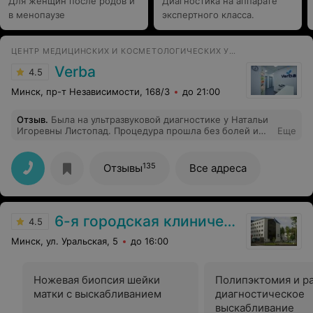
Для женщин после родов и
Диагностика на аппарате
в менопаузе
экспертного класса.
ЦЕНТР МЕДИЦИНСКИХ И КОСМЕТОЛОГИЧЕСКИХ УСЛУГ
Verba
4.5
Минск, пр-т Независимости, 168/3
до 21:00
Отзыв
.
Была на ультразвуковой диагностике у Натальи
Игоревны Листопад. Процедура прошла без болей и
Еще
без дискомфорта. Результат на руки получила тоже
быстро.
135
Отзывы
Все адреса
6-я городская клиническая больница
4.5
Минск, ул. Уральская, 5
до 16:00
Ножевая биопсия шейки
Полипэктомия и р
матки с выскабливанием
диагностическое
выскабливание