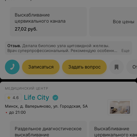
Выскабливание
цервикального канала
Все цены
27,02 руб.
Отзыв
.
Делала биопсию узла щитовидной железы.
Врач суперпрофессиональный. Рекомендую особенно
Еще
тем, кто боится самой процедуры.
Записаться
Задать вопрос
О
МЕДИЦИНСКИЙ ЦЕНТР
Life City
4.6
Минск, д. Валерьяново, ул. Городская, 5А
до 21:00
Раздельное диагностическое
Выскабливание
выскабливание
цервикального ка