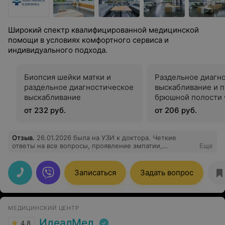
Широкий спектр квалифицированной медицинской
помощи в условиях комфортного сервиса и
индивидуального подхода.
Биопсия шейки матки и
Раздельное диагн
раздельное диагностическое
выскабливание и 
выскабливание
брюшной полости 
задний свод
от 232 руб.
от 206 руб.
Отзыв
.
26.01.2026 была на УЗИ к доктора. Четкие
ответы на все вопросы, проявление эмпатии,
Еще
профессиональная включенность в решение проблемы
- это все о Марине Норбартовне.
Записаться
Задать вопрос
МЕДИЦИНСКИЙ ЦЕНТР
ИдеалМед
4.8