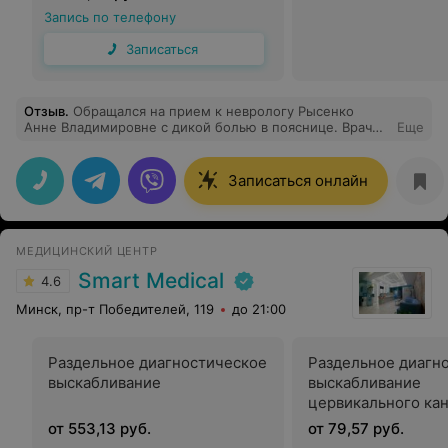
Запись по телефону
Записаться
Отзыв
.
Обращался на прием к неврологу Рысенко
Анне Владимировне с дикой болью в пояснице. Врач
Еще
все выяснила, задавала наводящие вопросы, провела
осмотр с учетом острой боли. Выписав препараты,
объяснила, что и зачем нужно, а главное, как будет
Записаться онлайн
работать. Сама Анна Владимировна понравилась,
внимательна к пациенту. Не пожалел, что записался
именно к ней.
МЕДИЦИНСКИЙ ЦЕНТР
Smart Medical
4.6
Минск, пр-т Победителей, 119
до 21:00
Раздельное диагностическое
Раздельное диагн
выскабливание
выскабливание
цервикального ка
от 553,13 руб.
от 79,57 руб.