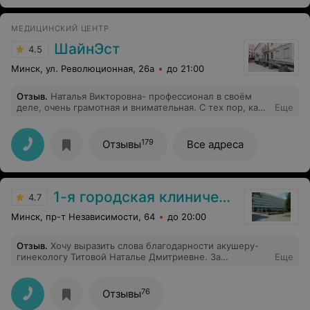
МЕДИЦИНСКИЙ ЦЕНТР
ШайнЭст
4.5
Минск, ул. Революционная, 26а
до 21:00
Отзыв
.
Наталья Викторовна- профессионал в своём
деле, очень грамотная и внимательная. С тех пор, как
Еще
попала на приём к Наталье Викторовне, обращаюсь
только к ней по данному направлению, и всегда всё
заживает идеально( в других клиниках были
179
Отзывы
Все адреса
неудачные опыты, когда после удаления оставались
шрамы). Спасибо Вам, Наталья Викторовна! Также
рекомендую клинику Шайнэст- бывала в трёх
филиалах: на Революционной, на Захарова и в Уручье -
1-я городская клиническая больница
везде приятно, хорошее обслуживание и специалисты
4.7
высокого класса ( по крайней мере, к тем, к кому я
Минск, пр-т Независимости, 64
до 20:00
обращалась).
Отзыв
.
Хочу выразить слова благодарности акушеру-
гинекологу Титовой Наталье Дмитриевне. За
Еще
операцию,а точнее за отношение к пациенту и
профессионализм.
76
Отзывы