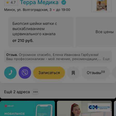
Терра Медика
4.7
Минск, ул. Волгоградская, 3
до 19:00
Биопсия шейки матки с
выскабливанием
Все цены
цервикального канала
от 210 руб.
Отзыв
.
Огромное спасибо, Елена Ивановна Гарбузова!
Ваш профессионализм - моё лечение, рекомендации,
Еще
предостережения. Вы очень помогли мне, а за
домашние народные рецепты отдельное спасибо.
Помимо медикаментов, природные вещества добавили
59
Записаться
Отзывы
только положительный эффект. Ваши знания и опыт -
наше женское здоровье. Спасибо!
Ещё 2 адреса