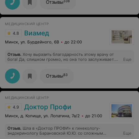
338
Отзывы
МЕДИЦИНСКИЙ ЦЕНТР
Виамед
4.8
Минск, ул. Бурдейного, 6В
до 22:00
Отзыв
.
Хочу выразить благодарность этому врачу от
бога! Да, слишком громко, но она того заслуживает.
Еще
Спасла от удаления матки, когда ВСЕ!!!!!врачи в
Беларуси настаивали на удалении. История долгая, но
сейчас все хорошо и орган со мной! Наблюдаюсь у нее
83
Отзывы
каждые полгода и не устаю благодарить за ее
нелегкий труд!
МЕДИЦИНСКИЙ ЦЕНТР
Доктор Профи
4.9
Минск, д. Копище, ул. Лопатина, 7а/2
до 21:00
Отзыв
.
Шла в «Доктор ПРОФИ» к гинекологу-
эндокринологу Барановской Ю.Ю. со сложным
Еще
гормональным сбоем. Ожидания не оправдались. 1.