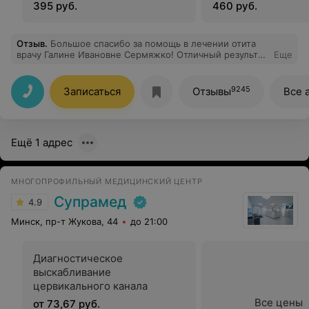
395 руб.
460 руб.
Отзыв
.
Большое спасибо за помощь в лечении отита
врачу Галине Ивановне Сермяжко! Отличный результат,
Еще
все рекомендации очень хорошие! Благодарю!
9245
Записаться
Отзывы
Все 
Ещё 1 адрес
МНОГОПРОФИЛЬНЫЙ МЕДИЦИНСКИЙ ЦЕНТР
Супрамед
4.9
Минск, пр-т Жукова, 44
до 21:00
Диагностическое
выскабливание
цервикального канала
Все цены
от 73,67 руб.