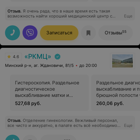
Отзыв
.
Я очень рада, что в наше время есть такая
возможность найти хороший медицинский центр с
Еще
высоко квалифицированным персоналом. Здесь врачи
с большой буквы!!! Очень приятные работники на
ресепшене. Очень доброжелательные. Всегда готовы
55
Записаться
Отзывы
предложить удобное время и день для посещения
врача. Если нужно, то они и за ручку подержат и
добрым словом успокоют. Благодарю врача —
гинеколога Лапо Людмила Валентиновну. Я у нее
«РКМЦ»
наблюдаюсь уже очень много лет. Уже малышке
4.6
нашей 11 лет. Особая благодарность стоматологу-
Минский р-н, аг. Ждановичи, 81/5
до 20:00
ортодонту Сакадынецу Александру Олеговичу.
Благодаря его профессионализму и правильно
подобранной методике, у нашей доченьки красивая
улыбка. Также хочу отметить в высочайшем
Гистероскопия. Раздельное
Раздельное диагн
профессионализме детскому стоматологу Власовой
диагностическое
выскабливание и 
Алесе Валерьевне. Стоматологу Татьяне
выскабливание матки и
брюшной полости 
Владимировне. Хотелось бы чтобы было, как можно
больше, таких врачей. Большое Вам спасибо!
цервикального канала
задний свод
527,68 руб.
260,06 руб.
Отзыв
.
Отделение гинекологии. Вежливый персонал,
все чисто и аккуратно, в палате есть всё необходимое
Еще
для удобства пациента. Огромная благодарность
Казакевич А.И. Вы лучший ❤️