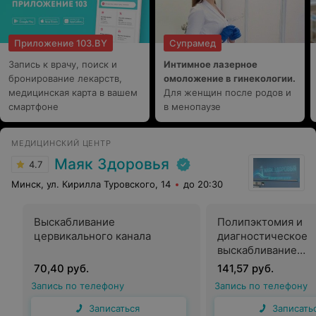
Приложение 103.BY
Супрамед
Запись к врачу, поиск и
Интимное лазерное
бронирование лекарств,
омоложение в гинекологии.
медицинская карта в вашем
Для женщин после родов и
смартфоне
в менопаузе
МЕДИЦИНСКИЙ ЦЕНТР
Маяк Здоровья
4.7
Минск, ул. Кирилла Туровского, 14
до 20:30
Выскабливание
Полипэктомия и
цервикального канала
диагностическое
выскабливание
цервикального ка
70,40 руб.
141,57 руб.
Запись по телефону
Запись по телефону
Записаться
Записать