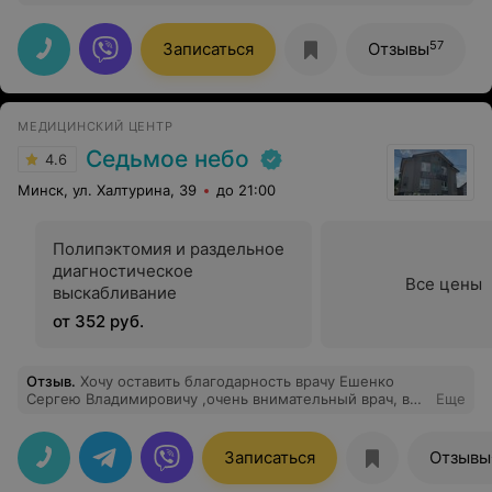
мне стало легче уже на следующий день.
57
Записаться
Отзывы
МЕДИЦИНСКИЙ ЦЕНТР
Седьмое небо
4.6
Минск, ул. Халтурина, 39
до 21:00
Полипэктомия и раздельное
диагностическое
Все цены
выскабливание
от 352 руб.
Отзыв
.
Хочу оставить благодарность врачу Ешенко
Сергею Владимировичу ,очень внимательный врач, все
Еще
подробно рассказал, дал подробные рекомендации.
Благодарю
Записаться
Отзывы