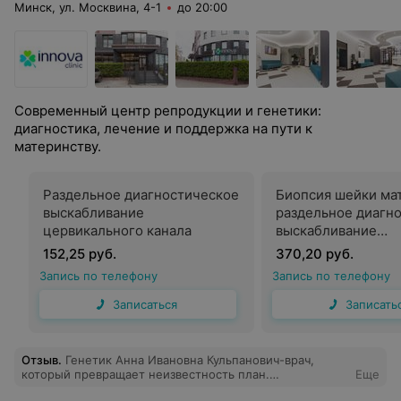
Минск, ул. Москвина, 4-1
до 20:00
Современный центр репродукции и генетики:
диагностика, лечение и поддержка на пути к
материнству.
Раздельное диагностическое
Биопсия шейки ма
выскабливание
раздельное диагн
цервикального канала
выскабливание
цервикального ка
152,25 руб.
370,20 руб.
Запись по телефону
Запись по телефону
Записаться
Записать
Отзыв
.
Генетик Анна Ивановна Кульпанович-врач,
который превращает неизвестность план.
Еще
Консультация прошла метко, по делу, без воды, но с