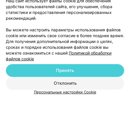
Цены на услуги:
Наш сайт использует файлы cookie для обеспечения
удобства пользователей сайта, его улучшения, сбора
Холтеровское
от 30 руб.
статистики и предоставления персонализированных
мониторирование
рекомендаций.
СМАД + холтер
от 40 руб.
Холтеровское
Вы можете настроить параметры использования файлов
мониторирование с
от 45 руб.
cookie или изменить свое согласие в более позднее время.
дополнительными функциями
Для получения дополнительной информации о целях,
сроках и порядке использования файлов cookie вы
можете ознакомиться с нашей
Политикой обработки
файлов cookie
Добавить компанию
Принять
Добавить специалиста
Отклонить
Персональные настройки Cookie
О проекте
Новости проекта
Размещение рекламы
Медицинский маркетинг
Публичный договор