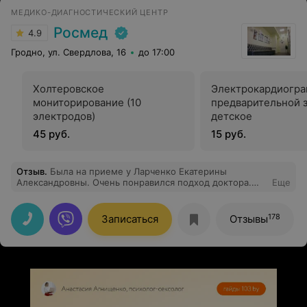
МЕДИКО-ДИАГНОСТИЧЕСКИЙ ЦЕНТР
Росмед
4.9
Гродно, ул. Свердлова, 16
до 17:00
Холтеровское
Электрокардиогра
мониторирование (10
предварительной 
электродов)
детское
45 руб.
15 руб.
Отзыв
.
Была на приеме у Ларченко Екатерины
Александровны. Очень понравился подход доктора.
Еще
Она ответила на все интересующие вопросы и
объяснила нюансы . Все четко, внимательно. Она по
настоящему нежный женский доктор. Осмотр и УЗИ
178
Записаться
Отзывы
абсолютно безболезненны и комфортны . Еще мне
понравилось, что один доктор может произвести и
гинекологический осмотр и одновременно УЗИ ОМТ и
молочных желез. Это безумно удобно и экономит
время . Екатерина Александровна покорила мое
сердце как специалист