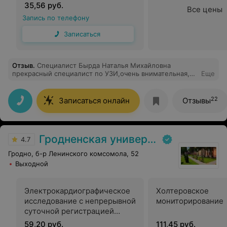
35,56 руб.
Все цены
Запись по телефону
Записаться
Отзыв
.
Специалист Бырда Наталья Михайловна
прекрасный специалист по УЗИ,очень внимательная,с
Еще
душой относится к своему делу,мне все
объяснила,показала,проконсультировала. Побольше
таких специалистов. Добрый , отзывчивый человек. На
22
Записаться онлайн
Отзывы
ресепшене обслуживание на высшем уровне.
Следующий раз если понадобится, то только к вам.
Спасибо.
Гродненская университетская клиника
4.7
Гродно, б-р Ленинского комсомола, 52
Выходной
Электрокардиографическое
Холтеровское
исследование с непрерывной
мониторирование
суточной регистрацией
(холтер-мониторирование)
59,20 руб.
111,45 руб.