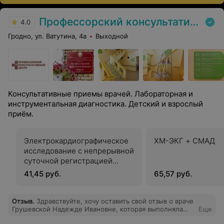
Профессорский консультативный центр г. Гродно
4.0
Гродно, ул. Ватутина, 4а
Выходной
Консультативные приемы врачей. Лабораторная и
инструментальная диагностика. Детский и взрослый
приём.
Электрокардиографическое
ХМ-ЭКГ + СМАД
исследование с непрерывной
суточной регистрацией
электрокардиограммы в
41,45 руб.
65,57 руб.
период свободной
активности пациента
Отзыв
.
Здравствуйте, хочу оставить свой отзыв о враче
Грушевской Надежде Ивановне, которая выполняла
Еще
мне УЗИ ОМТ - исследование проходило в