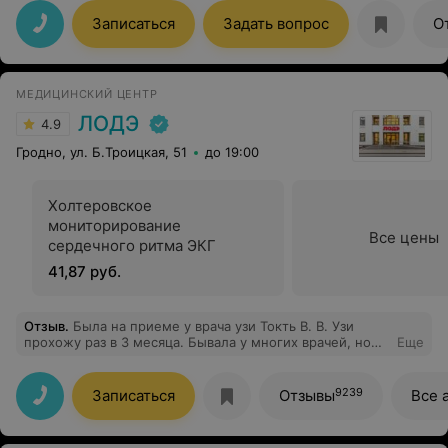
максимально комфортной и доброжелательной
обстановке, врач показывала, что видела у себя
Записаться
Задать вопрос
О
экране, и объясняла , что это, какие могут быть
причины этого и что нужно делать дальше. Врач очень
грамотная, совмещает одновременно работу в
гинекологии и УЗИ диагностике, что очень полезно и
МЕДИЦИНСКИЙ ЦЕНТР
является большим преимуществом, постоянно
обучается, совершенствуется в своих знаниях и ведёт
ЛОДЭ
4.9
свой блог, благодаря которому я и узнала о таком
специалисте!
Гродно, ул. Б.Троицкая, 51
до 19:00
Холтеровское
мониторирование
Все цены
сердечного ритма ЭКГ
41,87 руб.
Отзыв
.
Была на приеме у врача узи Токть В. В. Узи
прохожу раз в 3 месяца. Бывала у многих врачей, но
Еще
по возможности обращаюсь к Токть В. В. Очень
располагающий, внимательный, несуетливый врач.
Задает много вопросов, анализирует предыдущие
9239
Записаться
Отзывы
Все 
результаты