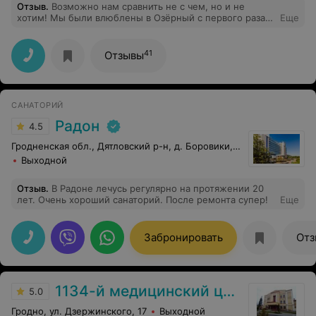
Отзыв
.
Возможно нам сравнить не с чем, но и не
хотим! Мы были влюблены в Озёрный с первого раза и
Еще
вот уже 7 раз приезжаем именно сюда! Хочется
упомянуть всех-всех. Начиная от поста охраны,
официантов, горнечных, администраторов и т. д.,
41
Отзывы
вежливые, улыбчивые. Поварам огромное спасибо,
всегда очень все вкусно! Медицинский персонал
всегда тактичен, все девочки медсестры отзывчивые и
грамоты в своей сфере деятельности. Во время
САНАТОРИЙ
каникул для детей просто счастье быть в санатории.
Развлечения, Аквапарк..... Уже многие наши друзья по
Радон
4.5
нашей наводке приезжали сюда и все в восторге.
Спасибо администрации, ведь благодаря вам создан
Гродненская обл., Дятловский р-н, д. Боровики, 10
этот великолепный сервис! Озёрный - любовь
Выходной
навсегда!)
Отзыв
.
В Радоне лечусь регулярно на протяжении 20
лет. Очень хороший санаторий. После ремонта супер!
Еще
Забронировать
Отз
1134-й медицинский центр ВС РБ
5.0
Гродно, ул. Дзержинского, 17
Выходной