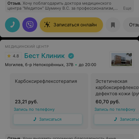
Отзыв
.
Хочу поблагодарить доктора медицинского
центра "Медитон" Шумину В.С. за профессионализм,
Еще
чуткое и внимательное отношение. Благодаря ей мне
сразу был поставлен верный диагноз и назначено
квалифицированное лечение, которое я не смогла
Записаться онлайн
Отз
получить на протяжении нескольких месяцев ни в
своей поликлинике, ни в областном центре
диспансере. Также хочу поблагодарить руководство
Медицинского центра "Медитон" за правильно
МЕДИЦИНСКИЙ ЦЕНТР
подобранные кадры центра и попросить при
возможности поощрить Шумину В.С. за её
Бест Клиник
4.8
благородный труд.
Могилев, б-р Непокорённых, 37В
до 20:00
Карбоксирефлексотерапия
Эстетическая
карбоксирефлексо
дефектов кожи (ру
растяжки, целлюл
23,21 руб.
60,70 руб.
Запись по телефону
Запись по телефону
Записаться
Записать
Отзыв
.
Хочу выразить огромную благодарность Анне