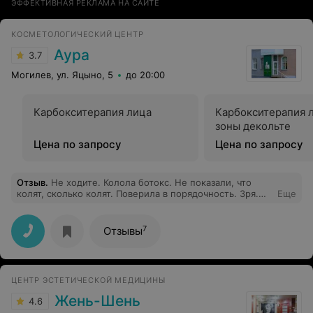
ЭФФЕКТИВНАЯ РЕКЛАМА НА САЙТЕ
КОСМЕТОЛОГИЧЕСКИЙ ЦЕНТР
Аура
3.7
Могилев, ул. Яцыно, 5
до 20:00
Карбокситерапия лица
Карбокситерапия 
зоны декольте
Цена по запросу
Цена по запросу
Отзыв
.
Не ходите. Колола ботокс. Не показали, что
колят, сколько колят. Поверила в порядочность. Зря.
Еще
Заплатила 115 рублей не за что. При повторном
обращении косметолог делала удивлённый глаза"где
не взялось, все взялось", хотя я делаю межбровие не в
7
Отзывы
первый раз и знаю, Как должно быть. Надо ездить в
большие салоны. Жду повторного приёма. Потом
напишу.
ЦЕНТР ЭСТЕТИЧЕСКОЙ МЕДИЦИНЫ
Жень-Шень
4.6