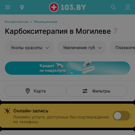
Косметология
•
Инъекционная
Карбокситерапия в Могилеве
7
Уколы красоты
Увеличение губ
Плазмот
Фильтры
Карта
Онлайн-запись
Показать услуги, доступные без подтверждения
по телефону