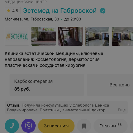
МЕДИЦИНСКИЙ ЦЕНТР
Эстемед на Габровской
4.5
Могилев, ул. Габровская, 30
до 20:00
Клиника эстетической медицины, ключевые
направления: косметология, дерматология,
пластическая и сосудистая хирургия
Карбокситерапия
Все цены
85 руб.
Отзыв
.
Получила консультацию у флеболога Дениса
Владимировича. Приятный , внимательный доктор.
Еще
После я у него же провела лазерное удаление сосудов.
После операции прошел месяц. Пока что результат
превосходный. Я надеюсь, что эффект сохранится
186
Записаться
Отзывы
надолго. Операция недешевая, но выбрала ваш центр