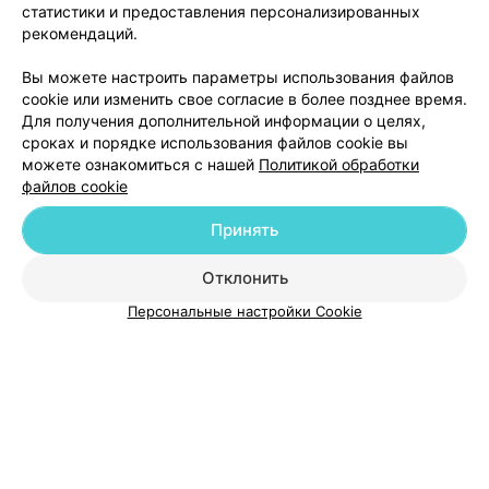
Отзыв
.
Все понравилось! Спасибо ☺️
Еще
статистики и предоставления персонализированных
рекомендаций.
8
Отзывы
Вы можете настроить параметры использования файлов
cookie или изменить свое согласие в более позднее время.
Для получения дополнительной информации о целях,
сроках и порядке использования файлов cookie вы
можете ознакомиться с нашей
Политикой обработки
файлов cookie
Принять
Добавить компанию
Отклонить
Добавить специалиста
Персональные настройки Cookie
О проекте
Новости проекта
Размещение рекламы
Медицинский маркетинг
Публичный договор
Пользовательское соглашение
Способы оплаты