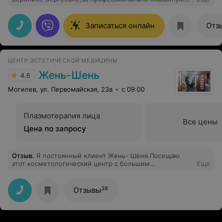
помощь.
Записаться онлайн
Отз
ЦЕНТР ЭСТЕТИЧЕСКОЙ МЕДИЦИНЫ
Жень-Шень
4.6
Могилев, ул. Первомайская, 23а
с 09:00
Плазмотерапия лица
Все цены
Цена по запросу
Отзыв
.
Я постоянный клиент Жень- Шеня.Посещаю
этот косметологический центр с большим
Еще
удовольствием.Тут работают высококлассные
специалисты:они всегда внимательны ,вежливы.После
посещения остается всегда хорошее настроение и
38
Отзывы
прекрасный результат.