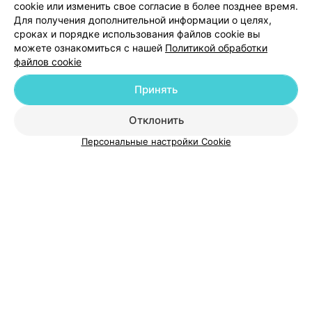
Добавить компанию
cookie или изменить свое согласие в более позднее время.
Для получения дополнительной информации о целях,
сроках и порядке использования файлов cookie вы
Добавить специалиста
можете ознакомиться с нашей
Политикой обработки
файлов cookie
Принять
Отклонить
О проекте
Новости проекта
Размещение рекламы
Персональные настройки Cookie
Медицинский маркетинг
Публичный договор
Пользовательское соглашение
Способы оплаты
Вакансии
Партнеры
Написать руководителю 103.by
Написать в поддержку
Персональные настройки cookie
Обработка персональных данных