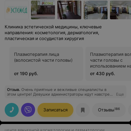
Клиника эстетической медицины, ключевые
направления: косметология, дерматология,
пластическая и сосудистая хирургия
Плазмотерапия лица
Плазмотерапия во
(волосистой части головы)
части головы с
использованием н
RegenLab (Швейца
от 190 руб.
от 430 руб.
Отзыв
.
Очень приятные и вежливые специалисты в
этом центре! Девушки администраторы идут навстречу
Еще
пациентам, ориентируют по всем вопросам) К
специалистам тоже никаких вопросов: всё грамотно,
доступно и ничего лишнего) Рекомендую!
186
Записаться
Отзывы
ЦЕНТР ВРАЧЕБНОЙ КОСМЕТОЛОГИИ И ДЕРМАТОЛОГИИ