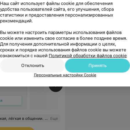
 как процедура является болезненной, спасибо ей за это. Приду еще!
Еще
Наш сайт использует файлы cookie для обеспечения
удобства пользователей сайта, его улучшения, сбора
статистики и предоставления персонализированных
30
Отзывы
рекомендаций.
Вы можете настроить параметры использования файлов
cookie или изменить свое согласие в более позднее время.
Для получения дополнительной информации о целях,
сроках и порядке использования файлов cookie вы можете
ознакомиться с нашей
Политикой обработки файлов cookie
Отклонить
Принять
енок
Персональные настройки Cookie
Все цены
ся
ак с детьми - подростками, так и в личных вопросах помогли ее рекомендации. Очень благодарна Екатерине Всеволодовне за нашу встречу, за ее профессионализм и помощь.
Еще