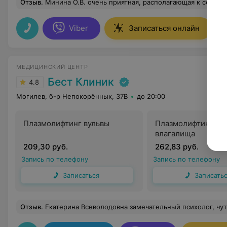
Отзыв
.
Минина О.В. очень приятная, располагающая к себе доктор! Делала я себе процедуру фотолечение, доктор выполняла все аккуратно , бережно, внимательно, так
Viber
Записаться онлайн
МЕДИЦИНСКИЙ ЦЕНТР
Бест Клиник
4.8
Могилев, б-р Непокорённых, 37В
до 20:00
Плазмолифтинг вульвы
Плазмолифтинг ст
влагалища
209,30 руб.
262,83 руб.
Запись по телефону
Запись по телефону
Записаться
Записать
Отзыв
.
Екатерина Всеволодовна замечательный психолог, чуткая, лёгкая в общении. Помогала посмотреть на мою проблему под другим углом. Умеет не только слушать, но и поможет разобраться с мыслями и расставить все по местам. У Екатерины Всеволодовны много различных методик, которые она применяет в работе и находит индивидуальный подход к каждому. Мне она очень помогла наладить отношения к