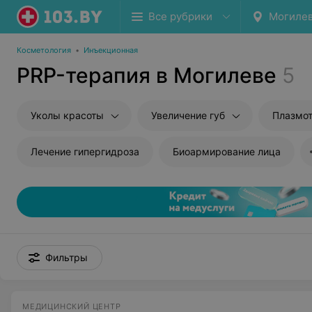
Все рубрики
Могиле
Косметология
•
Инъекционная
PRP-терапия в Могилеве
5
Уколы красоты
Увеличение губ
Плазмо
Лечение гипергидроза
Биоармирование лица
Фильтры
МЕДИЦИНСКИЙ ЦЕНТР