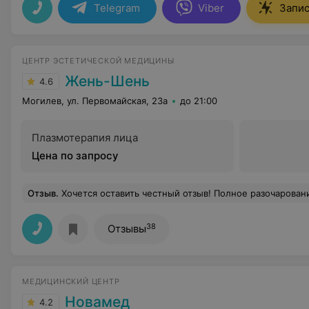
Telegram
Viber
Запис
ЦЕНТР ЭСТЕТИЧЕСКОЙ МЕДИЦИНЫ
Жень-Шень
4.6
Могилев, ул. Первомайская, 23а
до 21:00
Плазмотерапия лица
Цена по запросу
Отзыв
.
Хочется оставить честный отзыв! Полное разочарование, а после процедуры осталось столько сомнений.. ,неприветливый персонал, никакого масочного режима, соблюдения правил гигиены...У данной услуги имеются противопоказания, о которых никто,конечно
38
Отзывы
МЕДИЦИНСКИЙ ЦЕНТР
Новамед
4.2