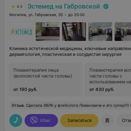
Эстемед на Габровской
4.5
Могилев, ул. Габровская, 30
до 20:00
Клиника эстетической медицины, ключевые направлени
дерматология, пластическая и сосудистая хирургия
Плазмотерапия лица
Плазмотерапия во
(волосистой части головы)
части головы с
использованием н
RegenLab (Швейца
от 190 руб.
от 430 руб.
Отзыв
.
Сделала ЭВЛК у флеболога Левановича и это супер!!!! Варикоз наследственный у меня((( Сколько мазей, гелей пробовала, таблетки, это всё не то! Девочки, не поможет мазь!!! Да, Эвлк недёшево, но!!! небольшой, нестрашно, и у кого проблема варикоза серьезная, тот готов на многое и поймёт! Страшные вены с ног ушли! Могу летом носить юбки, на пляже не стесняюс
Viber
Записаться
Отз