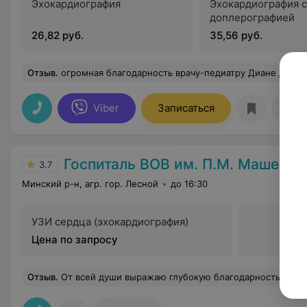
Эхокардиография
Эхокардиография с
доплерографией
26,82 руб.
35,56 руб.
Отзыв
.
огромная благодарность врачу-педиатру Диане Дмитриевне и всем кто причастен к открытию центра иммунопрофилактики на базе МОДКБ. Бесперебойная поставка и наличие вакцин,запись через месенджер в любое время дня и ночи,актуальная информация и можно сказать онлайн консультация по вопросам вакцинации. Нигде в Минске и минской области не видела ,чтобы так чётко работали. Уже в который раз прививаемся всей семьей и очень довольны. Отдельно хочу отметить отношение к пациентам и профессионализм.У м
Viber
Записаться
Отз
Госпиталь ВОВ им. П.М. Машеров
3.7
Минский р-н, агр. гор. Лесной
до 16:30
УЗИ сердца (эхокардиография)
Цена по запросу
Отзыв
.
От всей души выражаю глубокую благодарность врачу-стоматологу Ю.А. за высокий профессионализм,чуткое и внимательное отношение ко мне на приёмах у неё,ведь благодаря аккуратному.чётко проведённому лечению,я получила качественную стоматологическую помощь без боли!Как прекрасно,что при выявленной проблеме с зубами,мне встретился такой специалист!Её внимание и доброжелательность делают процесс лечения комфортным и спокойным!Здоровые зубы и великолепная улыбка пациента-далеко не простая работа,но она с ней справляетесь на ура!Вся моя семья и друзья теперь лечатся только у неё!Муж так же был у неё на приёме и поэтому наша семья Валькович благодарим за качественную невероятно тонкую работу-настоящ