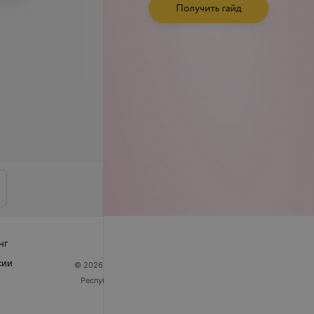
нг
сии
© 2026 ООО «Артокс Лаб», УНП 191700409
| 220012,
Республика Беларусь, г. Минск, улица Толбухина, 2,
пом. 16 | help@103.by
Служба поддержки
+375 291212755