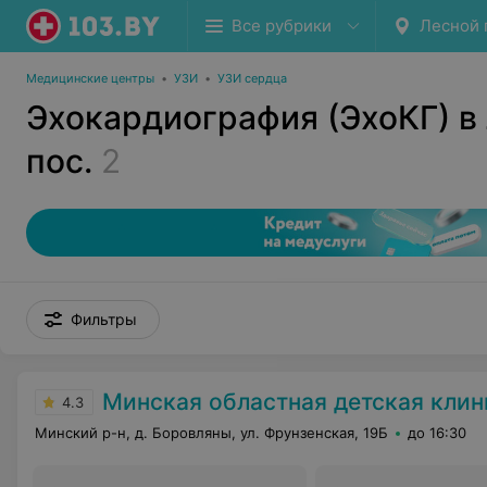
Все рубрики
Лесной 
Медицинские центры
•
УЗИ
•
УЗИ сердца
Эхокардиография (ЭхоКГ) в
пос.
2
Фильтры
Минская областная детская клиническая б
4.3
Минский р-н, д. Боровляны, ул. Фрунзенская, 19Б
до 16:30