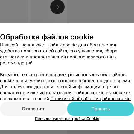
Все цены
едсестры (к сожалению не спросила имя),которая ставит вакцины "золотые руки". Сама Диана Дмитриевна,не смотря за загруженность всегда оставляет после приема ощущение,что побывал у Настоящего Врача. Спасибо.
Еще
Обработка файлов cookie
Наш сайт использует файлы cookie для обеспечения
26
ывы
удобства пользователей сайта, его улучшения, сбора
статистики и предоставления персонализированных
рекомендаций.
а
Вы можете настроить параметры использования файлов
cookie или изменить свое согласие в более позднее время.
Для получения дополнительной информации о целях,
сроках и порядке использования файлов cookie вы можете
ознакомиться с нашей
Политикой обработки файлов cookie
Все цены
Отклонить
Принять
Персональные настройки Cookie
ий профессионал своего дела,низкий поклон!Хотели бы от чистого сердца пожелать ей и всем медицинским работникам получать за свой труд достойную высокооплачиваемую зарплату, крепкого здоровья, жизненного благополучия,процветания во всём,успехов в трудной работе, побольше благодарных пациентов!
Еще