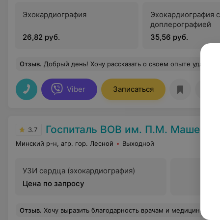
Эхокардиография
Эхокардиография с
доплерографией
26,82 руб.
35,56 руб.
Отзыв
.
Добрый день! Хочу рассказать о своем опыте удаления Зубов мудрости. Анатолий Александрович оказался невероятно внимательным. Перед процедурой он подробно объяснил, как всё будет проходить, успокоил и ответил на все вопросы. Само удаление прошло под седацией (наркозом), и здесь я хочу особенно отметить работу анестезиолога Игоря Чеславовича. Игорь Чеславович тщательно подошел к делу: предварительно расспросил о самочувствии, аллергиях, хронических заболеваниях. Во время операции я чувствовала себя абсолютно комфортно и безопасно. Он постоянно отслеживал мое состояние, а после операции не оставил без внимания, следил за выходом из наркоза, 
Viber
Записаться
Отз
Госпиталь ВОВ им. П.М. Машеров
3.7
Минский р-н, агр. гор. Лесной
Выходной
УЗИ сердца (эхокардиография)
Цена по запросу
Отзыв
.
Хочу выразить благодарность врачам и медицинскому персоналу госпиталя ветеранов ВОВ 2-го терапевтического отделения и реанимации. Находились на лечении с 06.02.2024 по 26.02.202 с супругом. Довольна как оказанными медуслугами, так и хорошим человеческим отношением заведующему ОАиР Кириллу Ивановичу, медсестрам Галине Анатольевне, Маргарите. Высокая квалификация врачей, аккуратный и внимательный подход к ситуации. И отдельная благодарность моему лечащему врачу Виктории Владимировне за её высокий профессионализм! Ранее мне не доводилось встречать такого врача, который так внимательно и педантично относится к пациентам. Виктория Владимировна взялась за мою сложную си