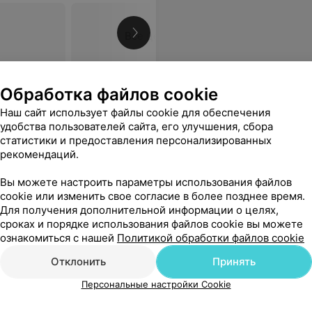
Все цены
Обработка файлов cookie
пока я не пришел(ла) в себя полностью. Что касается работы хирурга: удаление прошло настолько аккуратно и бережно, что, вопреки ожиданиям, отек был минимальным, а восстановление прошло гораздо быстрее и легче, чем я предполагала. Огромная благодарность всем специалистам
Еще
Наш сайт использует файлы cookie для обеспечения
26
ывы
удобства пользователей сайта, его улучшения, сбора
статистики и предоставления персонализированных
рекомендаций.
а
Вы можете настроить параметры использования файлов
cookie или изменить свое согласие в более позднее время.
Для получения дополнительной информации о целях,
сроках и порядке использования файлов cookie вы можете
ознакомиться с нашей
Политикой обработки файлов cookie
Все цены
Отклонить
Принять
Персональные настройки Cookie
туацию, от которой другие врачи отмахивались. Была очень внимательна и переживала за мое состояние. Низкий вам поклон, Виктория Владимировна. После выписки и оказанному лечению, и помощи стала себя чувствовать намного лучше и жизнь заиграла другими красками. Желаю здоровья и успехов.
Еще