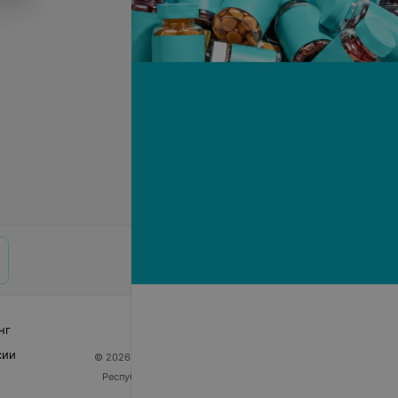
нг
сии
© 2026 ООО «Артокс Лаб», УНП 191700409
| 220012,
Республика Беларусь, г. Минск, улица Толбухина, 2,
пом. 16 | help@103.by