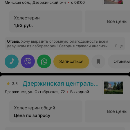
Минская обл., Дзержинский р-н
с 08:00
Холестерин
Все цены
1,93 руб.
Отзыв
.
Хочу выразить огромную благодарность всем
девушкам из лаборатории! Сегодня сдавали анализы
Еще
крови из вены сыну 3 года. Нужно было взять 8
пробирок
Записаться
Отзывы
Дзержинская центральная районная больница
3.5
Дзержинск, ул. Октябрьская, 72
Выходной
Холестерин общий
Все цены
Цена по запросу