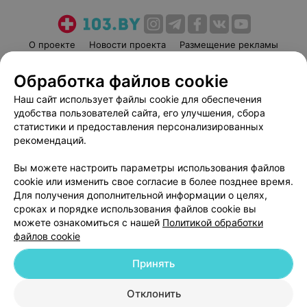
О проекте
Новости проекта
Размещение рекламы
Медицинский маркетинг
Публичный договор
Обработка файлов cookie
Пользовательское соглашение
Способы оплаты
Наш сайт использует файлы cookie для обеспечения
Вакансии
Партнеры
удобства пользователей сайта, его улучшения, сбора
Написать руководителю 103.by
статистики и предоставления персонализированных
рекомендаций.
Написать в поддержку
Персональные настройки cookie
Вы можете настроить параметры использования файлов
Обработка персональных данных
cookie или изменить свое согласие в более позднее время.
Для получения дополнительной информации о целях,
сроках и порядке использования файлов cookie вы
можете ознакомиться с нашей
Политикой обработки
файлов cookie
Принять
© 2026 ООО «Артокс Лаб», УНП 191700409
| 220012, Республика Беларусь,
г. Минск, улица Толбухина, 2, пом. 16 | help@103.by
Отклонить