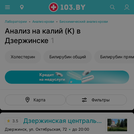
Лаборатории
•
Анализ крови
•
Биохимический анализ крови
Анализ на калий (K) в
Дзержинске
1
Холестерин
Билирубин общий
Билирубин пря
Фильтры
Карта
Дзержинская центральная районная больница
3.5
Дзержинск, ул. Октябрьская, 72
до 20:00