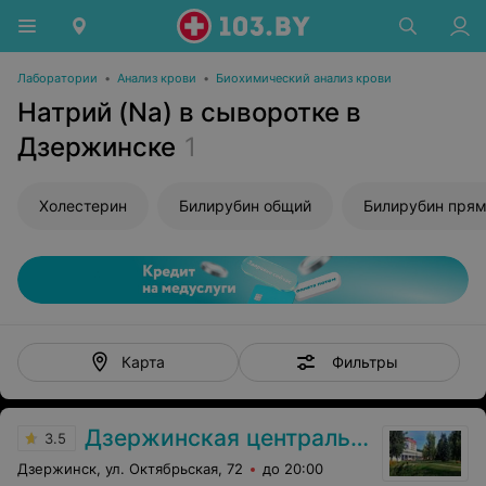
Лаборатории
•
Анализ крови
•
Биохимический анализ крови
Натрий (Na) в сыворотке в
Дзержинске
1
Холестерин
Билирубин общий
Билирубин пря
Фильтры
Карта
Дзержинская центральная районная больница
3.5
Дзержинск, ул. Октябрьская, 72
до 20:00