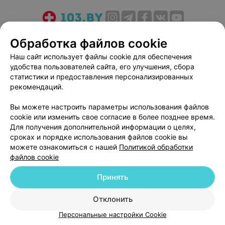
О проекте
Новости проекта
Размещение рекламы
Обработка файлов cookie
Медицинский маркетинг
Публичный договор
Наш сайт использует файлы cookie для обеспечения
Пользовательское соглашение
Способы оплаты
удобства пользователей сайта, его улучшения, сбора
Вакансии
Партнеры
статистики и предоставления персонализированных
рекомендаций.
Написать руководителю 103.by
Написать в поддержку
Вы можете настроить параметры использования файлов
cookie или изменить свое согласие в более позднее время.
Персональные настройки cookie
Для получения дополнительной информации о целях,
Обработка персональных данных
сроках и порядке использования файлов cookie вы
можете ознакомиться с нашей
Политикой обработки
файлов cookie
Принять
Отклонить
© 2026 ООО «Артокс Лаб», УНП 191700409
| 220012, Республика Беларусь,
г. Минск, улица Толбухина, 2, пом. 16 | help@103.by
Персональные настройки Cookie