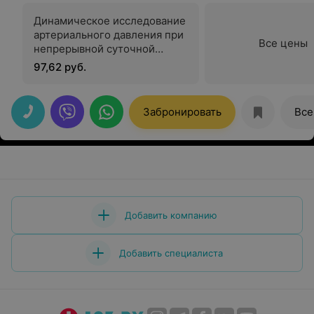
Динамическое исследование
артериального давления при
Все цены
непрерывной суточной
регистрации (суточное
97,62 руб.
мониторирование
артериального давления,
СМАД) стандартное
Забронировать
Все
Добавить компанию
Добавить специалиста