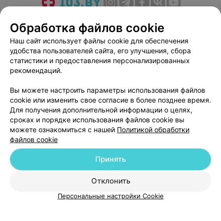
О проекте
Новости проекта
Размещение рекламы
Обработка файлов cookie
Медицинский маркетинг
Публичный договор
Наш сайт использует файлы cookie для обеспечения
Пользовательское соглашение
Способы оплаты
удобства пользователей сайта, его улучшения, сбора
Вакансии
Партнеры
статистики и предоставления персонализированных
рекомендаций.
Написать руководителю 103.by
Написать в поддержку
Вы можете настроить параметры использования файлов
cookie или изменить свое согласие в более позднее время.
Персональные настройки cookie
Для получения дополнительной информации о целях,
Обработка персональных данных
сроках и порядке использования файлов cookie вы
можете ознакомиться с нашей
Политикой обработки
файлов cookie
Принять
Отклонить
© 2026 ООО «Артокс Лаб», УНП 191700409
| 220012, Республика Беларусь,
г. Минск, улица Толбухина, 2, пом. 16 | help@103.by
Персональные настройки Cookie
Служба поддержки
+375 291212755