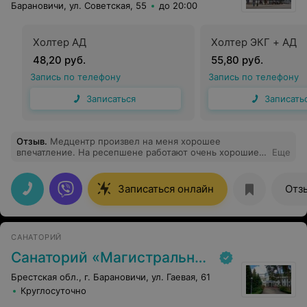
Барановичи, ул. Советская, 55
до 20:00
Холтер АД
Холтер ЭКГ + АД
48,20 руб.
55,80 руб.
Запись по телефону
Запись по телефону
Записаться
Записать
Отзыв
.
Медцентр произвел на меня хорошее
впечатление. На ресепшене работают очень хорошие,
Еще
приветливые девушки, все специалисты очень
грамотные, все расскажут и ответят на все мои
вопросы. Рекомендую!
Записаться онлайн
Отз
САНАТОРИЙ
Санаторий «Магистральный»
Брестская обл., г. Барановичи, ул. Гаевая, 61
Круглосуточно