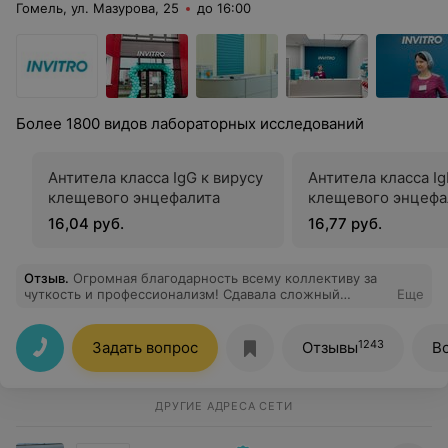
Гомель, ул. Мазурова, 25
до 16:00
Более 1800 видов лабораторных исследований
Антитела класса IgG к вирусу
Антитела класса Ig
клещевого энцефалита
клещевого энцефа
16,04 руб.
16,77 руб.
Отзыв
.
Огромная благодарность всему коллективу за
чуткость и профессионализм! Сдавала сложный
Еще
комплекс анализов, очень волновалась. Девочки на
ресепшене успокоили, всё подробно объяснили,
сориентировали по срокам и подготовке. В
1243
Задать вопрос
Отзывы
В
процедурном кабинете — мастера своего дела, укол
даже не почувствовала. Вы — лучшие!
ДРУГИЕ АДРЕСА СЕТИ