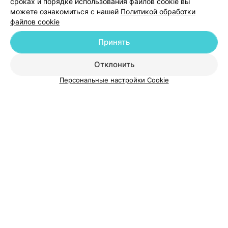
сроках и порядке использования файлов cookie вы
можете ознакомиться с нашей
Политикой обработки
файлов cookie
Принять
О проекте
Новости проекта
Размещение рекламы
Отклонить
Медицинский маркетинг
Публичный договор
Персональные настройки Cookie
Пользовательское соглашение
Способы оплаты
Вакансии
Партнеры
Написать руководителю 103.by
Написать в поддержку
Персональные настройки cookie
Обработка персональных данных
© 2026 ООО «Артокс Лаб», УНП 191700409
| 220012, Республика Беларусь,