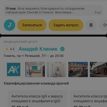
Отзыв
.
Хочу выразить благодарность сотрудникам
лаборатории Синлаб в Гомеле. Вежливые
Еще
регистраторы. Очень хочу искренне поблагодарить
врача-гинеколога Матарас Анастасию Александровну
за профессионализм и чуткое отношение к пациентам.
Записаться
Задать вопрос
О
МЕДИЦИНСКИЙ ЦЕНТР
Амадей Клиник
4.5
Гомель, пр-т Речицкий, 7/1
до 20:00
Квалифицированная команда врачей
Антитела класса IgG к вирусу
Антитела класса Ig
клещевого энцефалита IgG)
клещевого энцефа