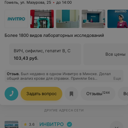
Гомель, ул. Мазурова, 25
до 14:00
Более 1800 видов лабораторных исследований
ВИЧ, сифилис, гепатит В, С
Все цены
103,43 руб.
Отзыв
.
Был недавно в одном Инвитро в Минске. Делал
общий анализ крови для справки. Приняли без
Еще
очередей, все прошло быстро и без боли. Можно
обращаться.
1244
Задать вопрос
Отзывы
В
ДРУГИЕ АДРЕСА СЕТИ
ИНВИТРО
3.6