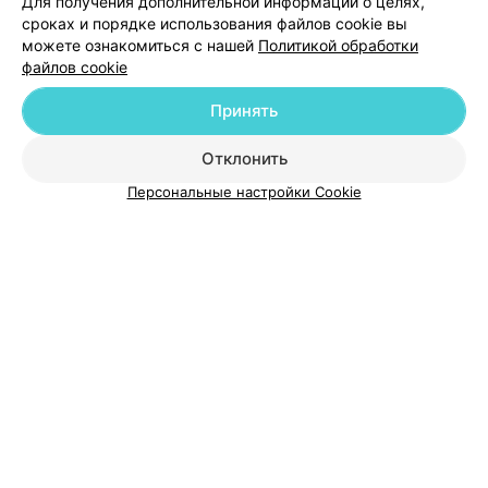
Для получения дополнительной информации о целях,
сроках и порядке использования файлов cookie вы
Добавить специалиста
можете ознакомиться с нашей
Политикой обработки
файлов cookie
Принять
Отклонить
О проекте
Новости проекта
Размещение рекламы
Персональные настройки Cookie
Медицинский маркетинг
Публичный договор
Пользовательское соглашение
Способы оплаты
Вакансии
Партнеры
Написать руководителю 103.by
Написать в поддержку
Персональные настройки cookie
Обработка персональных данных