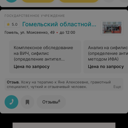
ГОСУДАРСТВЕННОЕ УЧРЕЖДЕНИЕ
Гомельский областной ЦГЭ и ОЗ
5.0
Гомель, ул. Моисеенко, 49
до 12:00
Комплексное обследование
Анализ на сифилис
на ВИЧ, сифилис
(определение ант
(определение антител
методом ИФА)
методом ИФА)
Цена по запросу
Цена по запросу
Отзыв
.
Хожу на терапию к Яне Алексеевне, грамотный
специалист, чуткий и отзывчивый человек.
Еще
6
Отзывы