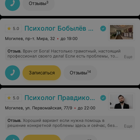
3
Отзывы
Психолог Бобылёв А. А.
5.0
Могилев, пр-т. Мира, 32
до 19:00
Отзыв
.
Врач от Бога! Настолько грамотный, настоящий
профессионал своего дела! Если есть проблемы, то
Еще
только к нему! Помог мне в тяжелейшей ситуации,
вытащил на свет Божий! Его уникальная собственная
методика отлично работает. От души рекомендую, он
14
Записаться
Отзывы
поможет Вам справиться с любой проблемой.
Внимательный, отзывчивый, чуткий.
Психолог Правдиков Вячеслав
5.0
Могилев, ул. Первомайская, 77/9
до 22:00
Отзыв
.
Хороший вариант если нужна помощь в
решение конкретной проблемы здесь и сейчас, без
Еще
долгого психоанализа. Также подойдет при
конфликтах в паре.