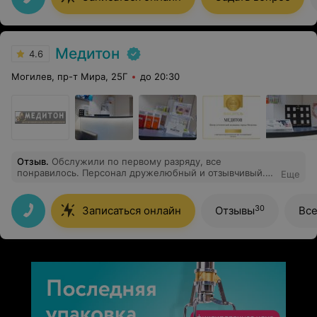
Медитон
4.6
Могилев, пр-т Мира, 25Г
до 20:30
Отзыв
.
Обслужили по первому разряду, все
понравилось. Персонал дружелюбный и отзывчивый.
Еще
Хочу выразить благодарность Светилову Андрею
Аркадьевичу, профессионал своего дела, ответил на
все вопросы.
30
Записаться онлайн
Отзывы
Вс