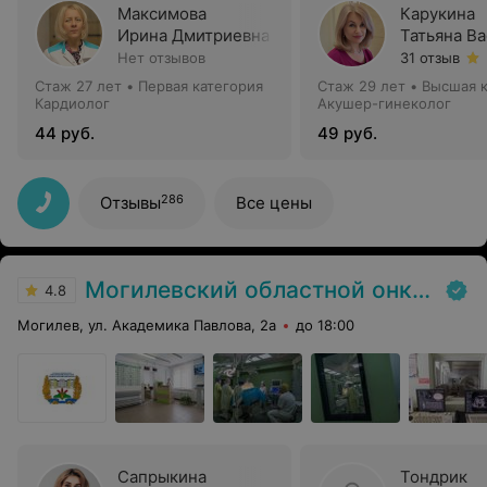
Максимова
​Карукина
Ирина Дмитриевна
Татьяна В
Нет отзывов
31 отзыв
Стаж 27 лет
•
Первая категория
Стаж 29 лет
•
Высшая к
Кардиолог
Акушер-гинеколог
44 руб.
49 руб.
286
Отзывы
Все цены
Могилевский областной онкологический диспансер
4.8
Могилев, ул. Академика Павлова, 2а
до 18:00
Сапрыкина
Тондрик