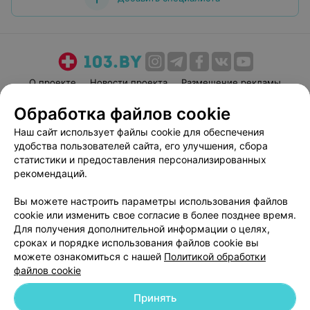
О проекте
Новости проекта
Размещение рекламы
Медицинский маркетинг
Публичный договор
Обработка файлов cookie
Пользовательское соглашение
Способы оплаты
Наш сайт использует файлы cookie для обеспечения
Вакансии
Партнеры
удобства пользователей сайта, его улучшения, сбора
статистики и предоставления персонализированных
Написать руководителю 103.by
рекомендаций.
Написать в поддержку
Персональные настройки cookie
Вы можете настроить параметры использования файлов
cookie или изменить свое согласие в более позднее время.
Обработка персональных данных
Для получения дополнительной информации о целях,
сроках и порядке использования файлов cookie вы
можете ознакомиться с нашей
Политикой обработки
файлов cookie
Принять