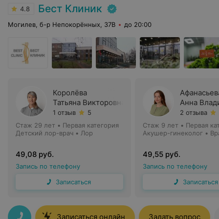
Бест Клиник
4.8
Могилев, б-р Непокорённых, 37В
до 20:00
Королёва
Афанасьев
Татьяна Викторовна
Анна Влад
1 отзыв
5
2 отзыва
Стаж 29 лет
•
Первая категория
Стаж 9 лет
•
Первая ка
Детский лор-врач • Лор
Акушер-гинеколог • Вр
49,08 руб.
49,55 руб.
Запись по телефону
Запись по телефону
Записаться
Записаться
Записаться онлайн
Задать вопрос