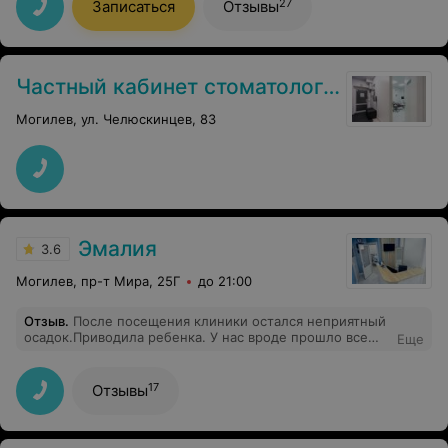
27
Записаться
Отзывы
Частный кабинет стоматолога Анны Ракутько
Могилев, ул. Челюскинцев, 83
Эмалия
3.6
Могилев, пр-т Мира, 25Г
до 21:00
Отзыв
.
После посещения клиники остался неприятный
осадок.Приводила ребенка. У нас вроде прошло все
Еще
нормально. Ценник, конечно «смачный». Но очень не
понравилось, что в этой клинике постоянные
конфликты и скандалы. Помещение очень маленькое и
17
Отзывы
все слышно.На первом приеме слушала, как
обслуживающий персонал кричал на детей-
подростков за то, что они не надели бахилы. Если бы я