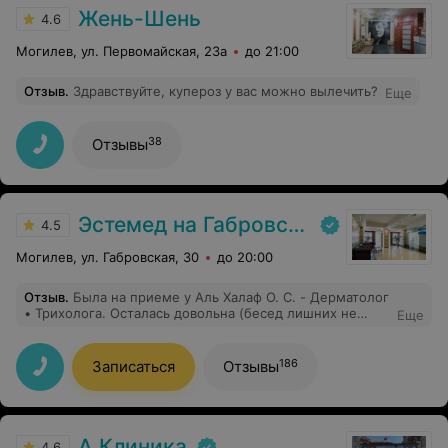
Жень-Шень
4.6
Могилев, ул. Первомайская, 23а
до 21:00
Отзыв
.
Здравствуйте, купероз у вас можно вылечить?
Еще
38
Отзывы
Эстемед на Габровской
4.5
Могилев, ул. Габровская, 30
до 20:00
Отзыв
.
Была на приеме у Аль Халаф О. С. - Дерматолог
• Трихолога. Осталась довольна (бесед лишних не
Еще
разводит, все по факту и теме) лечение назначено
верное. До этого была у 3х специалистов и
безрезультатно. Так что работой врача довольна!!!!
186
Записаться
Отзывы
А Клиника
4.6