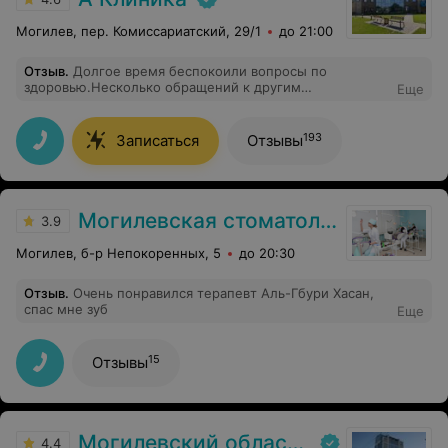
Могилев, пер. Комиссариатский, 29/1
до 21:00
Отзыв
.
Долгое время беспокоили вопросы по
здоровью.Несколько обращений к другим
Еще
специалистам не давали полной картины.Терапевт
Козакова Оксана Григорьевна подошла к вопросу
фундаментально назначила дополнительное
193
Записаться
Отзывы
обследование.В итоге была найдена коренная причина
недомогания.Назначенное лечение оказалось
эффективным.Благодарю!
Могилевская стоматологическая поликлиника
3.9
Могилев, б-р Непокоренных, 5
до 20:30
Отзыв
.
Очень понравился терапевт Аль-Гбури Хасан,
спас мне зуб
Еще
15
Отзывы
Могилевский областной лечебно-диагностический центр
4.4