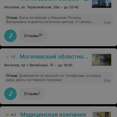
Могилев, ул. Первомайская, 59а
до 20:45
Отзыв
.
Была на приеме у Машинян Полины
Валерьевны в диагностическом центре. К такому
Еще
гинекологу не страшно ходить! Она очень
доброжелательная, к каждому пациенту находит
подход.
38
Отзывы
Могилевский областной центр психиатрии и наркологии
1.0
Могилев, пр-т Витебский, 70
до 19:00
Отзыв
.
Дозвонится не реально по телефонам, которые
даны здесь на главной странице
Еще
1
Отзывы
Медицинская компания
4.0