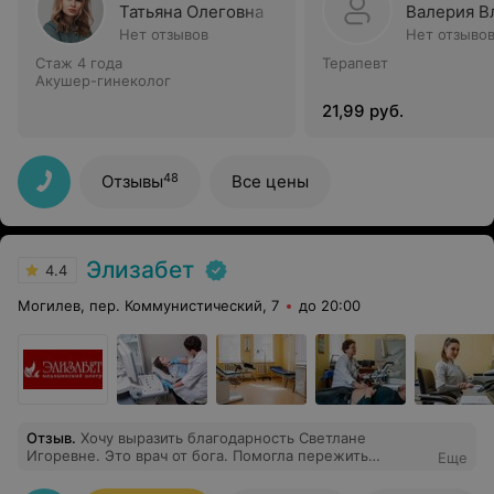
Татьяна Олеговна
Валерия В
Нет отзывов
Нет отзыво
Стаж 4 года
Терапевт
Акушер-гинеколог
21,99 руб.
48
Отзывы
Все цены
Элизабет
4.4
Могилев, пер. Коммунистический, 7
до 20:00
Отзыв
.
Хочу выразить благодарность Светлане
Игоревне. Это врач от бога. Помогла пережить
Еще
выкидыш и настроить на новую беременность.
Спасибо вам огромное.