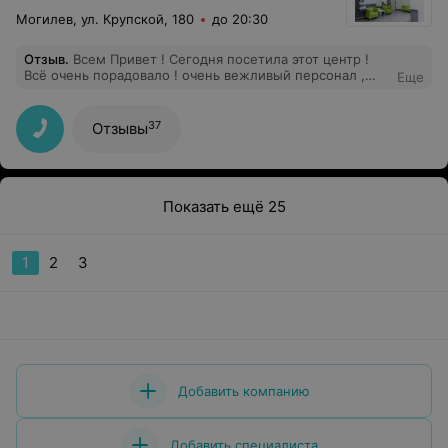
Могилев, ул. Крупской, 180
до 20:30
Отзыв
.
Всем Привет ! Сегодня посетила этот центр !
Всё очень порадовало ! очень вежливый персонал ,
Еще
администраторы улыбаются ,на все вопросы доступно
и понятно отвечают ! Большое Спасибо ! Буду
рекомендовать вас всем своим знакомым !
37
Отзывы
Показать ещё 25
1
2
3
Добавить компанию
Добавить специалиста