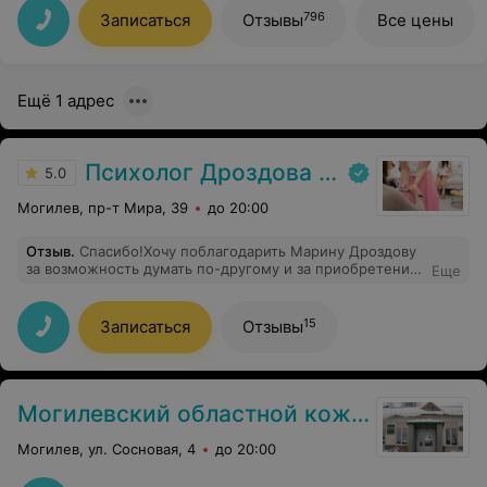
796
Записаться
Отзывы
Все цены
Ещё 1 адрес
Психолог Дроздова Марина
5.0
Могилев, пр-т Мира, 39
до 20:00
Отзыв
.
Спасибо!Хочу поблагодарить Марину Дроздову
за возможность думать по-другому и за приобретение
Еще
душевного спокойствия! Теперь факты: 1)удобная
локация 2)гибкий,подстраиваемый под любое удобное
время,график 3)чистый,ухоженный кабинет
15
Записаться
Отзывы
4)спокойная и доверительная атмосфера 5)различные
техники и методики ведения консультации 6)приятный
и всегда ухоженный стиль 7)внимательное и тонкое
понимание сути проблемы. И самое главное:
Причина,по которой я обратился к Марине,исчезла и
Могилевский областной кожно-венерологический диспансер
проблема ушла! Спасибо!
Могилев, ул. Сосновая, 4
до 20:00