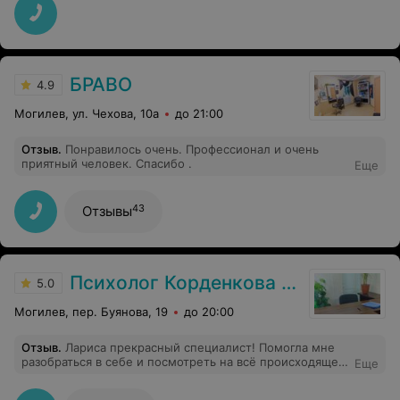
БРАВО
4.9
Могилев, ул. Чехова, 10а
до 21:00
Отзыв
.
Понравилось очень. Профессионал и очень
приятный человек. Спасибо .
Еще
43
Отзывы
Психолог Корденкова Лариса
5.0
Могилев, пер. Буянова, 19
до 20:00
Отзыв
.
Лариса прекрасный специалист! Помогла мне
разобраться в себе и посмотреть на всё происходящее
Еще
другими глазами. После сессий чувствую
умиротворение и желание жить дальше.