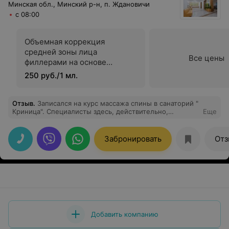
Минская обл., Минский р-н, п. Ждановичи
с 08:00
Объемная коррекция
средней зоны лица
Все цены
филлерами на основе
гилауроновой кислоты
250 руб./1 мл.
Отзыв
.
Записался на курс массажа спины в санаторий "
Криница". Специалисты здесь, действительно,
Еще
профессионалы своего дела. Спасибо!
Забронировать
Отз
Добавить компанию